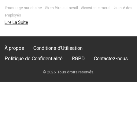
#massage sur chaise
#bien-être au travail
#booster le moral
#santé des
employés
Lire La Suite
À propos
Conditions d'Utilisation
Politique de Confidentialité
RGPD
Contactez-nous
© 2026. Tous droits réservés.