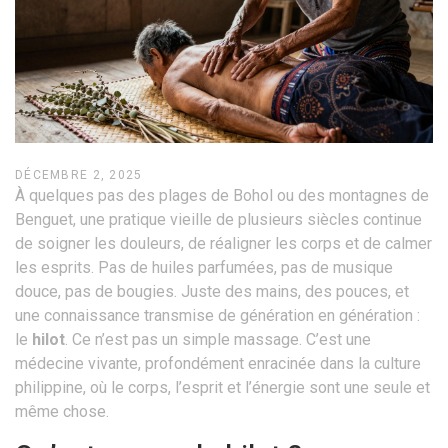
DÉCEMBRE 2, 2025
À quelques pas des plages de Bohol ou des montagnes de
Benguet, une pratique vieille de plusieurs siècles continue
de soigner les douleurs, de réaligner les corps et de calmer
les esprits. Pas de huiles parfumées, pas de musique
douce, pas de bougies. Juste des mains, des pouces, et
une connaissance transmise de génération en génération :
le
hilot
. Ce n’est pas un simple massage. C’est une
médecine vivante, profondément enracinée dans la culture
philippine, où le corps, l’esprit et l’énergie sont une seule et
même chose.