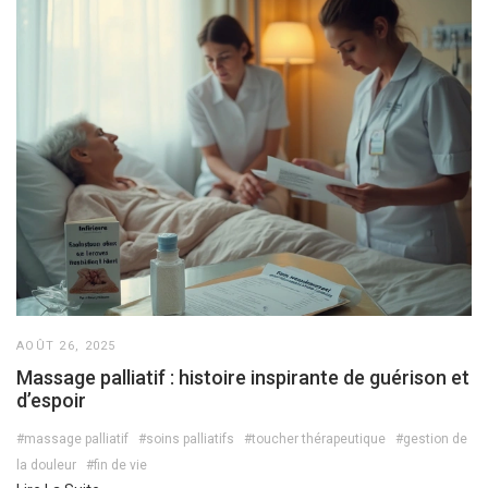
AOÛT 26, 2025
Massage palliatif : histoire inspirante de guérison et
d’espoir
#massage palliatif
#soins palliatifs
#toucher thérapeutique
#gestion de
la douleur
#fin de vie