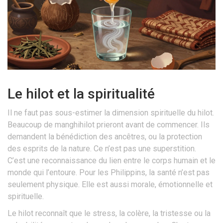
Le hilot et la spiritualité
Il ne faut pas sous-estimer la dimension spirituelle du hilot.
Beaucoup de manghihilot prieront avant de commencer. Ils
demandent la bénédiction des ancêtres, ou la protection
des esprits de la nature. Ce n’est pas une superstition.
C’est une reconnaissance du lien entre le corps humain et le
monde qui l’entoure. Pour les Philippins, la santé n’est pas
seulement physique. Elle est aussi morale, émotionnelle et
spirituelle.
Le hilot reconnaît que le stress, la colère, la tristesse ou la