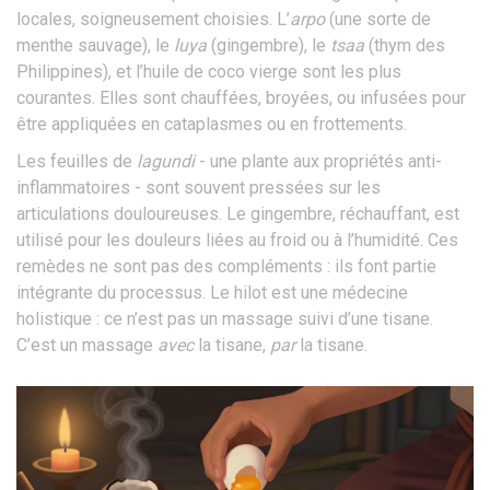
locales, soigneusement choisies. L’
arpo
(une sorte de
menthe sauvage), le
luya
(gingembre), le
tsaa
(thym des
Philippines), et l’huile de coco vierge sont les plus
courantes. Elles sont chauffées, broyées, ou infusées pour
être appliquées en cataplasmes ou en frottements.
Les feuilles de
lagundi
- une plante aux propriétés anti-
inflammatoires - sont souvent pressées sur les
articulations douloureuses. Le gingembre, réchauffant, est
utilisé pour les douleurs liées au froid ou à l’humidité. Ces
remèdes ne sont pas des compléments : ils font partie
intégrante du processus. Le hilot est une médecine
holistique : ce n’est pas un massage suivi d’une tisane.
C’est un massage
avec
la tisane,
par
la tisane.