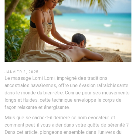
JANVIER 3, 2025
Le massage Lomi Lomi, imprégné des traditions
ancestrales hawaïennes, offre une évasion rafraîchissante
dans le monde du bien-être. Connue pour ses mouvements
longs et fluides, cette technique enveloppe le corps de
façon relaxante et énergisante.
Mais que se cache-t-il derrière ce nom évocateur, et
comment peut-il vous aider dans votre quête de sérénité ?
Dans cet article, plongeons ensemble dans l'univers du