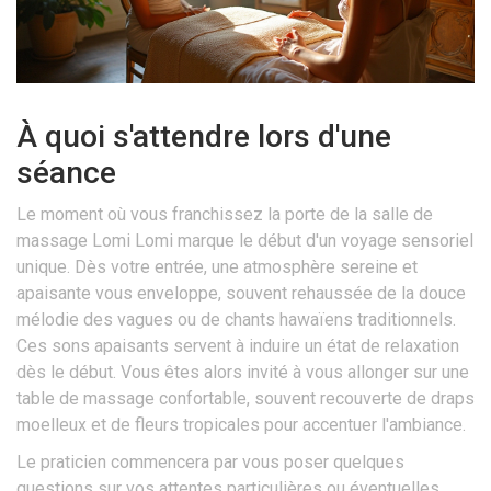
À quoi s'attendre lors d'une
séance
Le moment où vous franchissez la porte de la salle de
massage Lomi Lomi marque le début d'un voyage sensoriel
unique. Dès votre entrée, une atmosphère sereine et
apaisante vous enveloppe, souvent rehaussée de la douce
mélodie des vagues ou de chants hawaïens traditionnels.
Ces sons apaisants servent à induire un état de relaxation
dès le début. Vous êtes alors invité à vous allonger sur une
table de massage confortable, souvent recouverte de draps
moelleux et de fleurs tropicales pour accentuer l'ambiance.
Le praticien commencera par vous poser quelques
questions sur vos attentes particulières ou éventuelles