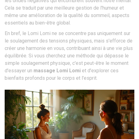
les ondes négatives qui encombrent souvent notre mental.
Cela se traduit par une meilleure gestion de l'humeur et
même une amélioration de la qualité du sommeil, aspects
essentiels au bien-être global.
En bref, le Lomi Lomi ne se concentre pas uniquement sur
le soulagement des tensions physiques, mais s'efforce de
créer une harmonie en vous, contribuant ainsi à une vie plus
équilibrée. Si vous cherchez une méthode qui dépasse le
simple soulagement physique, c'est peut-être le moment
d'essayer un
massage Lomi Lomi
et d'explorer ces
bienfaits profonds pour le corps et l'esprit.