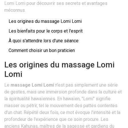
Lomi Lomi pour découvrir ses secrets et avantages
méconnus.
Les origines du massage Lomi Lomi
Les bienfaits pour le corps et l'esprit
À quoi s'attendre lors d'une séance
Comment choisir un bon praticien
Les origines du massage Lomi
Lomi
Le
massage Lomi Lomi
n’est pas simplement une série
de gestes, mais une immersion profonde dans la culture et
la spiritualité hawaïennes. En hawaïen, "Lomi" signifie
masser ou pétrir, tel le mouvement des pattes contentes
d'un chat. Répété deux fois, ce mot évoque l'intensité et la
profondeur de l'expérience que ce soin procure. Les
anciens Kahunas, maîtres de la sagesse et gardiens du