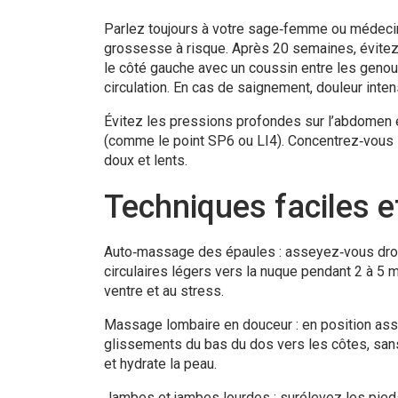
Parlez toujours à votre sage‑femme ou médeci
grossesse à risque. Après 20 semaines, évitez 
le côté gauche avec un coussin entre les genoux
circulation. En cas de saignement, douleur inten
Évitez les pressions profondes sur l’abdomen e
(comme le point SP6 ou LI4). Concentrez‑vous 
doux et lents.
Techniques faciles 
Auto‑massage des épaules : asseyez‑vous droit
circulaires légers vers la nuque pendant 2 à 5 m
ventre et au stress.
Massage lombaire en douceur : en position assi
glissements du bas du dos vers les côtes, sans 
et hydrate la peau.
Jambes et jambes lourdes : surélevez les pied