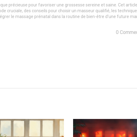
e précieuse pour favoriser une grossesse sereine et saine. Cet articl
e cruciale, des conseils pour choisir un masseur qualifié, les techniqu
tégrer le massage prénatal dans la routine de bien-être d'une future m
0 Commen