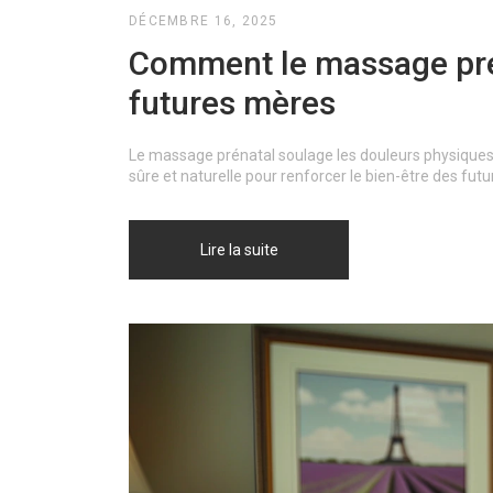
DÉCEMBRE 16, 2025
Comment le massage prén
futures mères
Le massage prénatal soulage les douleurs physiques,
sûre et naturelle pour renforcer le bien-être des fut
Lire la suite