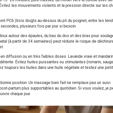
 Évitez les mouvements violents et la pression directe sur les ch
oint PC6 (trois doigts au‑dessus du pli du poignet, entre les ten
econdes, plusieurs fois par jour si besoin.
oux autour des épaules, du bas du dos et des bras pour soulage
atal (à partir de 34 semaines) peut réduire le risque de déchirur
l.
 en diffusion ou en très faibles doses. Lavande vraie et mandari
détente. Évitez huiles puissantes ou stimulantes (romarin, saug
ez toujours les huiles dans une huile végétale et testez une peti
 la bonne position. Un massage bien fait ne remplace pas un suivi
 post‑partum plus supportables au quotidien. Si vous voulez, je 
uivre chaque jour.