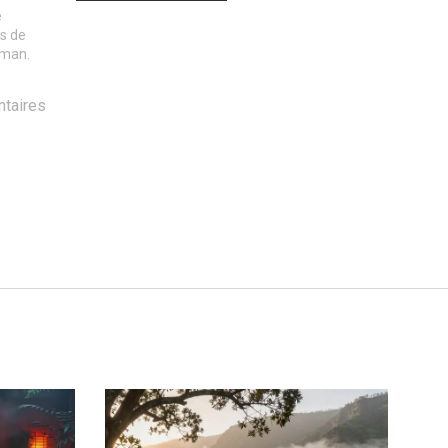
e
es de
aman.
taires