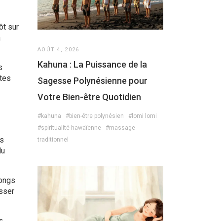
ôt sur
a
AOÛT 4, 2026
Kahuna : La Puissance de la
s
stes
Sagesse Polynésienne pour
Votre Bien-être Quotidien
#kahuna
#bien-être polynésien
#lomi lomi
#spiritualité hawaïenne
#massage
ts
traditionnel
du
longs
isser
s