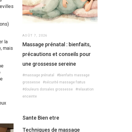
evilles
dons)
AOÛT 7, 2026
r la
Massage prénatal : bienfaits,
e, mais
précautions et conseils pour
une grossesse sereine
ne
e
#massage prénatal
#bienfaits massage
te
grossesse
#sécurité massage fœtus
#douleurs dorsales grossesse
#relaxation
enceinte
peux
Sante Bien etre
Techniques de massage