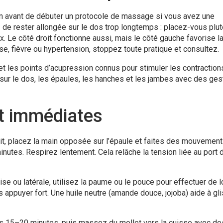
n avant de débuter un protocole de massage si vous avez une
de rester allongée sur le dos trop longtemps : placez-vous plut
. Le côté droit fonctionne aussi, mais le côté gauche favorise l
se, fièvre ou hypertension, stoppez toute pratique et consultez.
t les points d’acupression connus pour stimuler les contraction
sur le dos, les épaules, les hanches et les jambes avec des ge
et immédiates
, placez la main opposée sur l’épaule et faites des mouvemen
inutes. Respirez lentement. Cela relâche la tension liée au port 
se ou latérale, utilisez la paume ou le pouce pour effectuer de 
appuyer fort. Une huile neutre (amande douce, jojoba) aide à gl
s 15–20 minutes, puis massez du mollet vers la cuisse avec de