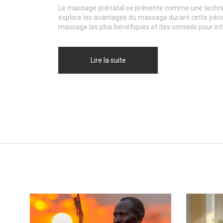
Le massage prénatal se présente comme une techniqu
explore les avantages du massage durant cette périod
massage les plus bénéfiques et des conseils pour in
Lire la suite