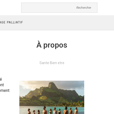
GE PALLIATIF
À propos
Sante Bien etre
té
ont
hement