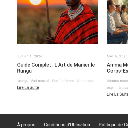
JUIN 14, 2024
MAI 6, 2025
Guide Complet : L'Art de Manier le
Amma Mas
Rungu
Corps-Es
#rungu
#art martial
#self-defense
#technique
#amma mas
Lire La Suite
esprit
#relax
Lire La Suit
À propos
Conditions d'Utilisation
Politique de Co