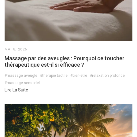
MAI 8, 2026
Massage par des aveugles : Pourquoi ce toucher
thérapeutique est-il si efficace ?
#massage aveugle
#thérapie tactile
#bien-être
#relaxation profonde
#massage sensoriel
Lire La Suite