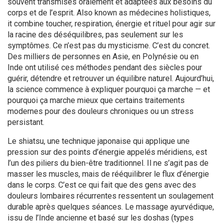
souvent transmises oralement et adaptées aux besoins du
corps et de l’esprit
. Also known as
médecines holistiques
,
it
combine toucher, respiration, énergie et rituel pour agir sur
la racine des déséquilibres, pas seulement sur les
symptômes
.
Ce n’est pas du mysticisme. C’est du concret.
Des milliers de personnes en Asie, en Polynésie ou en
Inde ont utilisé ces méthodes pendant des siècles pour
guérir, détendre et retrouver un équilibre naturel. Aujourd’hui,
la science commence à expliquer pourquoi ça marche — et
pourquoi ça marche mieux que certains traitements
modernes pour des douleurs chroniques ou un stress
persistant.
Le
shiatsu
,
une technique japonaise qui applique une
pression sur des points d’énergie appelés méridiens
, est
l’un des piliers du bien-être traditionnel. Il ne s’agit pas de
masser les muscles, mais de rééquilibrer le flux d’énergie
dans le corps. C’est ce qui fait que des gens avec des
douleurs lombaires récurrentes ressentent un soulagement
durable après quelques séances. Le
massage ayurvédique
,
issu de l’Inde ancienne et basé sur les doshas (types