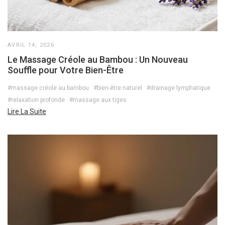
AVRIL 14, 2026
Le Massage Créole au Bambou : Un Nouveau
Souffle pour Votre Bien-Être
#massage créole au bambou
#bien-être naturel
#drainage lymphatique
#relaxation profonde
#massage aux tiges
Lire La Suite