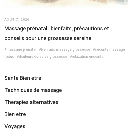
AOÛT 7, 2026
Massage prénatal : bienfaits, précautions et
conseils pour une grossesse sereine
#massage prénatal
#bienfaits massage grossesse
#sécurité massage
fœtus
#douleurs dorsales grossesse
#relaxation enceinte
Sante Bien etre
Techniques de massage
Therapies alternatives
Bien etre
Voyages