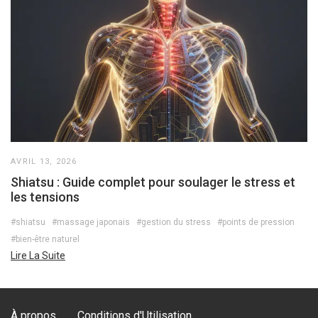
AVRIL 13, 2026
Shiatsu : Guide complet pour soulager le stress et
les tensions
#shiatsu
#massage japonais
#gestion du stress
#points de pression
#bien-être naturel
Lire La Suite
À propos
Conditions d'Utilisation