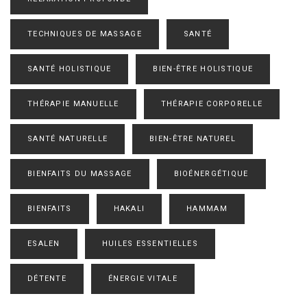
TECHNIQUES DE MASSAGE
SANTÉ
SANTÉ HOLISTIQUE
BIEN-ÊTRE HOLISTIQUE
THÉRAPIE MANUELLE
THÉRAPIE CORPORELLE
SANTÉ NATURELLE
BIEN-ÊTRE NATUREL
BIENFAITS DU MASSAGE
BIOÉNERGÉTIQUE
BIENFAITS
HAKALI
HAMMAM
ESALEN
HUILES ESSENTIELLES
DÉTENTE
ÉNERGIE VITALE