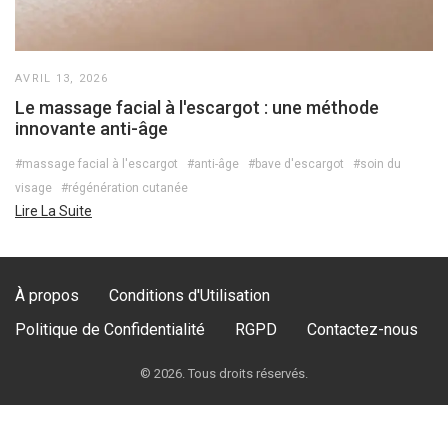
AVRIL 13, 2026
Le massage facial à l'escargot : une méthode
innovante anti-âge
#massage facial à l'escargot
#anti-âge
#bave d'escargot
#soin du
visage
#régénération cutanée
Lire La Suite
À propos
Conditions d'Utilisation
Politique de Confidentialité
RGPD
Contactez-nous
© 2026. Tous droits réservés.