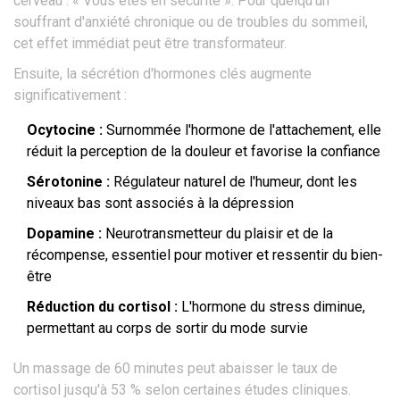
cerveau : « Vous êtes en sécurité ». Pour quelqu'un
souffrant d'anxiété chronique ou de troubles du sommeil,
cet effet immédiat peut être transformateur.
Ensuite, la sécrétion d'hormones clés augmente
significativement :
Ocytocine :
Surnommée l'hormone de l'attachement, elle
réduit la perception de la douleur et favorise la confiance
Sérotonine :
Régulateur naturel de l'humeur, dont les
niveaux bas sont associés à la dépression
Dopamine :
Neurotransmetteur du plaisir et de la
récompense, essentiel pour motiver et ressentir du bien-
être
Réduction du cortisol :
L'hormone du stress diminue,
permettant au corps de sortir du mode survie
Un massage de 60 minutes peut abaisser le taux de
cortisol jusqu'à 53 % selon certaines études cliniques.