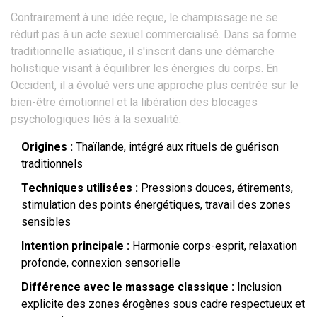
Contrairement à une idée reçue, le champissage ne se
réduit pas à un acte sexuel commercialisé. Dans sa forme
traditionnelle asiatique, il s'inscrit dans une démarche
holistique visant à équilibrer les énergies du corps. En
Occident, il a évolué vers une approche plus centrée sur le
bien-être émotionnel et la libération des blocages
psychologiques liés à la sexualité.
Origines :
Thaïlande, intégré aux rituels de guérison
traditionnels
Techniques utilisées :
Pressions douces, étirements,
stimulation des points énergétiques, travail des zones
sensibles
Intention principale :
Harmonie corps-esprit, relaxation
profonde, connexion sensorielle
Différence avec le massage classique :
Inclusion
explicite des zones érogènes sous cadre respectueux et