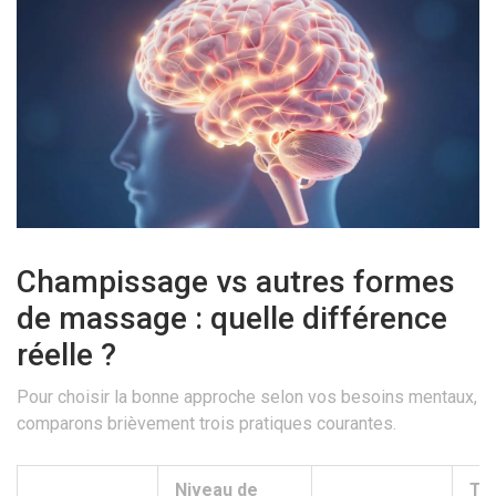
Champissage vs autres formes
de massage : quelle différence
réelle ?
Pour choisir la bonne approche selon vos besoins mentaux,
comparons brièvement trois pratiques courantes.
Niveau de
Tra