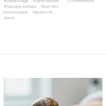
#champissage
#santé mentale
0 Commentaires
#massage érotique
#bien-être
psychologique
#gestion du
stress