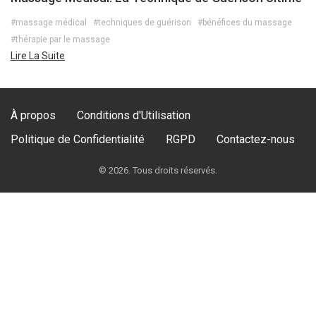
#massage médical
#techniques de guérison
#bénéfices du massage
#thérapie par le massage
Lire La Suite
À propos
Conditions d'Utilisation
Politique de Confidentialité
RGPD
Contactez-nous
© 2026. Tous droits réservés.