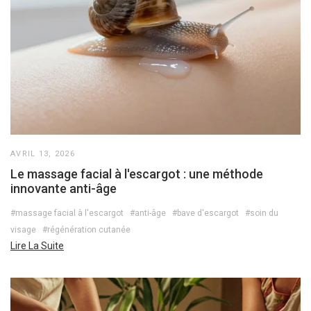
AVRIL 13, 2026
Le massage facial à l'escargot : une méthode
innovante anti-âge
#massage facial à l'escargot
#anti-âge
#bave d'escargot
#soin du
visage
#régénération cutanée
Lire La Suite