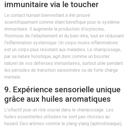
immunitaire via le toucher
Le contact humain bienveillant a été prouvé
scientifiquement comme étant bénéfique pour le système
immunitaire. Il augmente la production d'ocytocine,
l'hormone de l'attachement et du bien-être, tout en réduisant
l'inflammation systémique. Un corps moins inflammatoire
est un corps plus résistant aux maladies. Le champissage,
par sa nature holistique, agit donc comme un booster
naturel de vos défenses immunitaires, surtout utile pendant
les périodes de transition saisonnière ou de forte charge
mentale.
9. Expérience sensorielle unique
grâce aux huiles aromatiques
L'olfactif joue un rôle crucial dans le champissage. Les
huiles essentielles utilisées ne sont pas choisies au
hasard. Des arômes comme le ylang-ylang (aphrodisiaque),