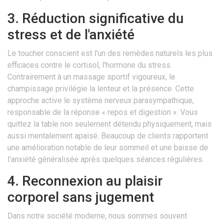
3. Réduction significative du
stress et de l'anxiété
Le toucher conscient est l'un des remèdes naturels les plus
efficaces contre le cortisol, l'hormone du stress.
Contrairement à un massage sportif vigoureux, le
champissage privilégie la lenteur et la présence. Cette
approche active le système nerveux parasympathique,
responsable de la réponse « repos et digestion ». Vous
quittez la table non seulement détendu physiquement, mais
aussi mentalement apaisé. Beaucoup de clients rapportent
une amélioration notable de leur sommeil et une baisse de
l'anxiété généralisée après quelques séances régulières.
4. Reconnexion au plaisir
corporel sans jugement
Dans notre société moderne, nous sommes souvent