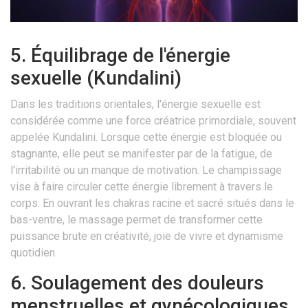
5. Équilibrage de l'énergie
sexuelle (Kundalini)
Dans les traditions orientales, l'énergie sexuelle est
considérée comme une force créatrice primordiale, souvent
appelée Kundalini. Lorsque cette énergie est bloquée ou
stagnante, elle peut se manifester par de la fatigue, de
l'irritabilité ou un manque de motivation. Le champissage
vise à faire circuler cette énergie librement à travers le
corps. En ouvrant les chakras racine et sacré situés dans le
bas-ventre, le massage permet de transformer cette
puissance brute en créativité, joie de vivre et dynamisme
quotidien.
6. Soulagement des douleurs
menstruelles et gynécologiques