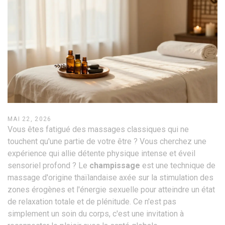
MAI 22, 2026
Vous êtes fatigué des massages classiques qui ne
touchent qu'une partie de votre être ? Vous cherchez une
expérience qui allie détente physique intense et éveil
sensoriel profond ? Le
champissage
est
une technique de
massage d'origine thaïlandaise axée sur la stimulation des
zones érogènes et l'énergie sexuelle pour atteindre un état
de relaxation totale et de plénitude
. Ce n'est pas
simplement un soin du corps, c'est une invitation à