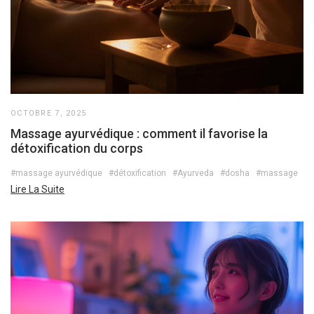
OCTOBRE 7, 2025
Massage ayurvédique : comment il favorise la
détoxification du corps
#massage ayurvédique
#détoxification
#Ayurveda
#dosha
#massage
Lire La Suite