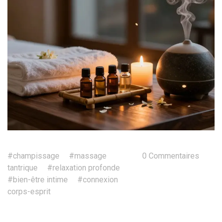
#champissage
#massage
0 Commentaires
tantrique
#relaxation profonde
#bien-être intime
#connexion
corps-esprit