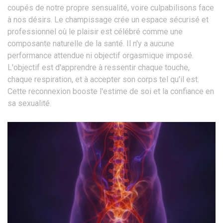
coupés de notre propre sensualité, voire culpabilisons face
à nos désirs. Le champissage crée un espace sécurisé et
professionnel où le plaisir est célébré comme une
composante naturelle de la santé. Il n'y a aucune
performance attendue ni objectif orgasmique imposé.
L'objectif est d'apprendre à ressentir chaque touche,
chaque respiration, et à accepter son corps tel qu'il est.
Cette reconnexion booste l'estime de soi et la confiance en
sa sexualité.