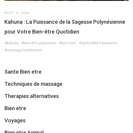
AOÛT 4, 2026
Kahuna : La Puissance de la Sagesse Polynésienne
pour Votre Bien-être Quotidien
#kahuna
#bien-être polynésien
#lomi lomi
#spiritualité hawaïenne
#massage traditionnel
Sante Bien etre
Techniques de massage
Therapies alternatives
Bien etre
Voyages
Bien etre Animal