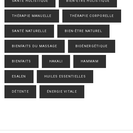
SANTÉ HOLISTIQUE
BIEN-ÊTRE HOLISTIQUE
THÉRAPIE MANUELLE
THÉRAPIE CORPORELLE
SANTÉ NATURELLE
BIEN-ÊTRE NATUREL
BIENFAITS DU MASSAGE
BIOÉNERGÉTIQUE
BIENFAITS
HAKALI
HAMMAM
ESALEN
HUILES ESSENTIELLES
DÉTENTE
ÉNERGIE VITALE