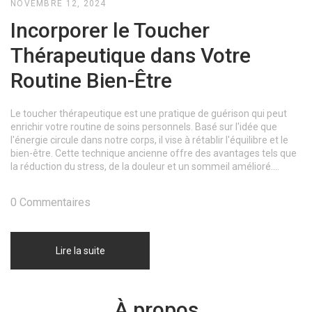
NOVEMBRE 12, 2024
Incorporer le Toucher
Thérapeutique dans Votre
Routine Bien-Être
Le toucher thérapeutique est une pratique de guérison qui peut
enrichir votre routine de soins personnels. Basé sur l'idée que
l'énergie circule dans notre corps, il vise à rétablir l'équilibre et le
bien-être. Cette technique ancienne offre des avantages tels que
la réduction du stress, de la douleur et un sommeil amélioré.
Découvrez comment intégrer le toucher thérapeutique dans votre
quotidien pour profiter d'une vie plus harmonieuse et épanouie.
0 Commentaires
Lire la suite
À propos