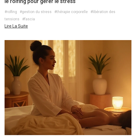
le rolfing pour gérer le stress
#rolfing
#gestion du stress
#thérapie corporelle
#libération des
tensions
#fascia
Lire La Suite