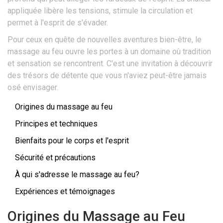
appliquée libère les tensions, stimule la circulation et
permet à l'esprit de s'évader.
Pour ceux en quête de nouvelles aventures bien-être, le
massage au feu ouvre les portes à un domaine où tradition
et sensation se rencontrent. C'est une invitation à découvrir
des trésors de détente que vous n'aviez peut-être jamais
osé envisager.
Origines du massage au feu
Principes et techniques
Bienfaits pour le corps et l'esprit
Sécurité et précautions
À qui s'adresse le massage au feu?
Expériences et témoignages
Origines du Massage au Feu