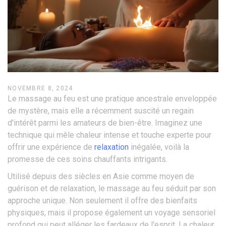
NOVEMBRE 8, 2024
Le massage au feu est une pratique ancestrale enveloppée
de mystère, mais elle a récemment suscité un regain
d'intérêt parmi les amateurs de bien-être. Imaginez une
technique qui mêle chaleur intense et touche experte pour
offrir une expérience de
relaxation
inégalée, voilà la
promesse de ces soins chauffants intrigants.
Utilisé depuis des siècles en Asie comme moyen de
guérison et de relaxation, le massage au feu séduit par son
approche unique. Non seulement il offre des bienfaits
physiques, mais il propose également un voyage sensoriel
profond qui peut alléger les fardeaux de l'esprit. La chaleur