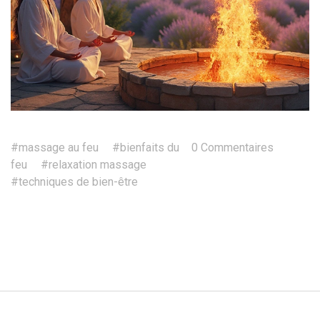
#massage au feu
#bienfaits du
0 Commentaires
feu
#relaxation massage
#techniques de bien-être