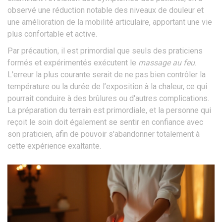
observé une réduction notable des niveaux de douleur et
une amélioration de la mobilité articulaire, apportant une vie
plus confortable et active.
Par précaution, il est primordial que seuls des praticiens
formés et expérimentés exécutent le
massage au feu
.
L'erreur la plus courante serait de ne pas bien contrôler la
température ou la durée de l’exposition à la chaleur, ce qui
pourrait conduire à des brûlures ou d'autres complications.
La préparation du terrain est primordiale, et la personne qui
reçoit le soin doit également se sentir en confiance avec
son praticien, afin de pouvoir s'abandonner totalement à
cette expérience exaltante.