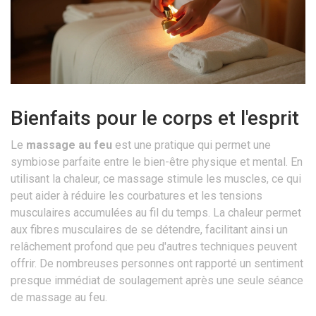
Bienfaits pour le corps et l'esprit
Le
massage au feu
est une pratique qui permet une
symbiose parfaite entre le bien-être physique et mental. En
utilisant la chaleur, ce massage stimule les muscles, ce qui
peut aider à réduire les courbatures et les tensions
musculaires accumulées au fil du temps. La chaleur permet
aux fibres musculaires de se détendre, facilitant ainsi un
relâchement profond que peu d'autres techniques peuvent
offrir. De nombreuses personnes ont rapporté un sentiment
presque immédiat de soulagement après une seule séance
de massage au feu.