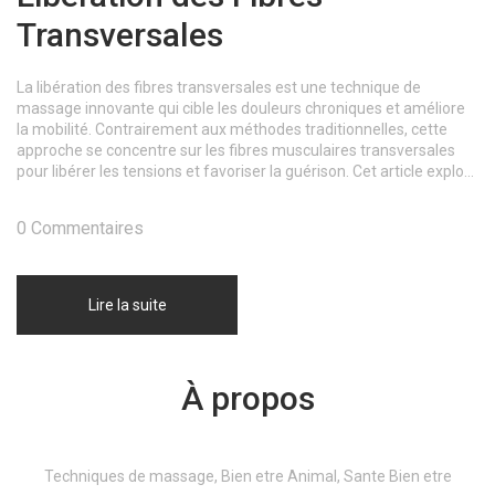
Transversales
La libération des fibres transversales est une technique de
massage innovante qui cible les douleurs chroniques et améliore
la mobilité. Contrairement aux méthodes traditionnelles, cette
approche se concentre sur les fibres musculaires transversales
pour libérer les tensions et favoriser la guérison. Cet article explore
la science derrière cette méthode, ses applications pratiques, et
offre des conseils pour l'intégrer à votre routine de bien-être.
0 Commentaires
Lire la suite
À propos
Techniques de massage, Bien etre Animal, Sante Bien etre