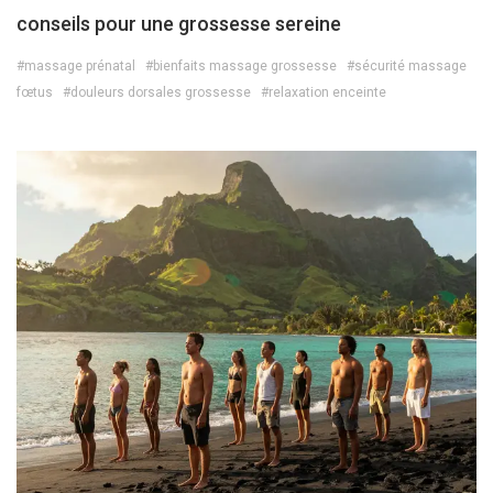
conseils pour une grossesse sereine
#massage prénatal
#bienfaits massage grossesse
#sécurité massage
fœtus
#douleurs dorsales grossesse
#relaxation enceinte