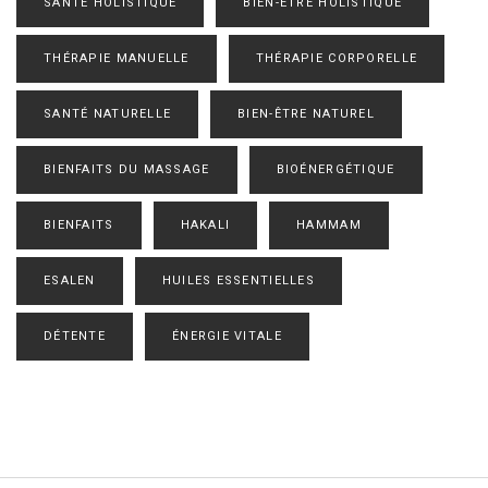
SANTÉ HOLISTIQUE
BIEN-ÊTRE HOLISTIQUE
THÉRAPIE MANUELLE
THÉRAPIE CORPORELLE
SANTÉ NATURELLE
BIEN-ÊTRE NATUREL
BIENFAITS DU MASSAGE
BIOÉNERGÉTIQUE
BIENFAITS
HAKALI
HAMMAM
ESALEN
HUILES ESSENTIELLES
DÉTENTE
ÉNERGIE VITALE