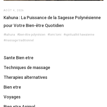
AOÛT 4, 2026
Kahuna : La Puissance de la Sagesse Polynésienne
pour Votre Bien-être Quotidien
#kahuna
#bien-être polynésien
#lomi lomi
#spiritualité hawaïenne
#massage traditionnel
Sante Bien etre
Techniques de massage
Therapies alternatives
Bien etre
Voyages
Bien etre Animal