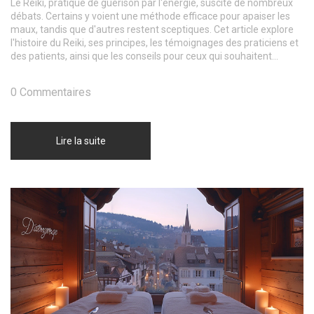
Le Reiki, pratique de guérison par l'énergie, suscite de nombreux
débats. Certains y voient une méthode efficace pour apaiser les
maux, tandis que d'autres restent sceptiques. Cet article explore
l'histoire du Reiki, ses principes, les témoignages des praticiens et
des patients, ainsi que les conseils pour ceux qui souhaitent
essayer.
0 Commentaires
Lire la suite