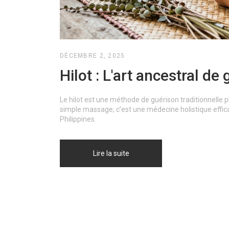
DÉCEMBRE 2, 2025
Hilot : L'art ancestral de
Le hilot est une méthode de guérison traditionnelle p
simple massage, c’est une médecine holistique effi
Philippines.
Lire la suite