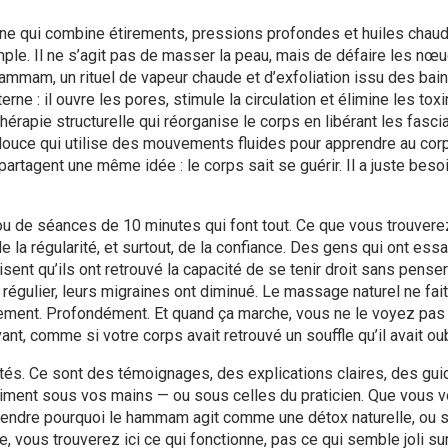
ne qui combine étirements, pressions profondes et huiles chau
emple. Il ne s’agit pas de masser la peau, mais de défaire les nœ
hammam
,
un rituel de vapeur chaude et d’exfoliation issu des bai
rne : il ouvre les pores, stimule la circulation et élimine les tox
hérapie structurelle qui réorganise le corps en libérant les fasci
ouce qui utilise des mouvements fluides pour apprendre au cor
artagent une même idée : le corps sait se guérir. Il a juste beso
u de séances de 10 minutes qui font tout. Ce que vous trouvere
a régularité, et surtout, de la confiance. Des gens qui ont essa
ent qu’ils ont retrouvé la capacité de se tenir droit sans penser
régulier, leurs migraines ont diminué. Le massage naturel ne fai
Lentement. Profondément. Et quand ça marche, vous ne le voyez pas
ant, comme si votre corps avait retrouvé un souffle qu’il avait oub
ités. Ce sont des témoignages, des explications claires, des gu
iment sous vos mains — ou sous celles du praticien. Que vous v
endre pourquoi le hammam agit comme une détox naturelle, ou s
e, vous trouverez ici ce qui fonctionne, pas ce qui semble joli su