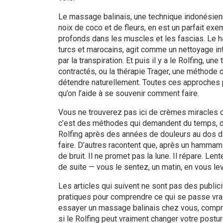
Le
massage balinais
,
une technique indonésien
noix de coco et de fleurs
, en est un parfait ex
profonds dans les muscles et les fascias. Le
turcs et marocains
, agit comme un nettoyage inte
par la transpiration. Et puis il y a le
Rolfing
,
une t
contractés
, ou la
thérapie Trager
,
une méthode d
détendre naturellement
. Toutes ces approches p
qu’on l’aide à se souvenir comment faire.
Vous ne trouverez pas ici de crèmes miracles o
c’est des méthodes qui demandent du temps, de l
Rolfing après des années de douleurs au dos dis
faire. D’autres racontent que, après un hammam 
de bruit. Il ne promet pas la lune. Il répare. 
de suite — vous le sentez, un matin, en vous lev
Les articles qui suivent ne sont pas des public
pratiques pour comprendre ce qui se passe vra
essayer un massage balinais chez vous, compr
si le Rolfing peut vraiment changer votre postur