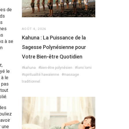
des de
uds
ns
ines
AOÛT 4, 2026
as
Kahuna : La Puissance de la
ps à se
Sagesse Polynésienne pour
in
Votre Bien-être Quotidien
z,
#kahuna
#bien-être polynésien
#lomi lomi
yé le
#spiritualité hawaïenne
#massage
 à le
traditionnel
t pas
 tout
lié.
ides
ouliez
avoir
r une