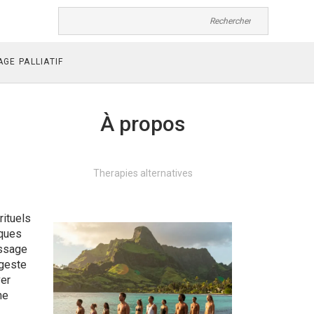
GE PALLIATIF
À propos
Therapies alternatives
rituels
iques
assage
 geste
ver
ne