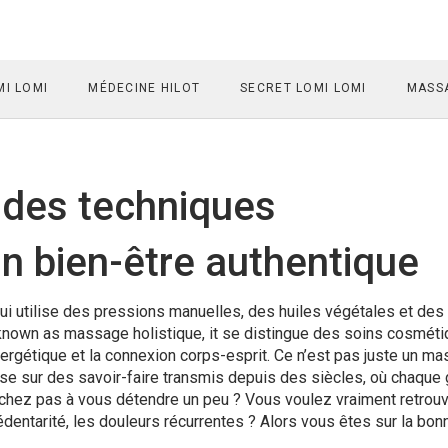
I LOMI
MÉDECINE HILOT
SECRET LOMI LOMI
MASSA
 des techniques
n bien-être authentique
ui utilise des pressions manuelles, des huiles végétales et des 
 known as
massage holistique
, it
se distingue des soins cosmét
nergétique et la connexion corps-esprit
.
Ce n’est pas juste un m
pose sur des savoir-faire transmis depuis des siècles, où chaque
 cherchez pas à vous détendre un peu ? Vous voulez vraiment retrou
sédentarité, les douleurs récurrentes ? Alors vous êtes sur la bon