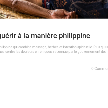
 guérir à la manière philippine
hilippine qui combine massage, herbes et intention spirituelle. Plus qu’u
cace contre les douleurs chroniques, reconnue par le gouvernement des
0 Commen