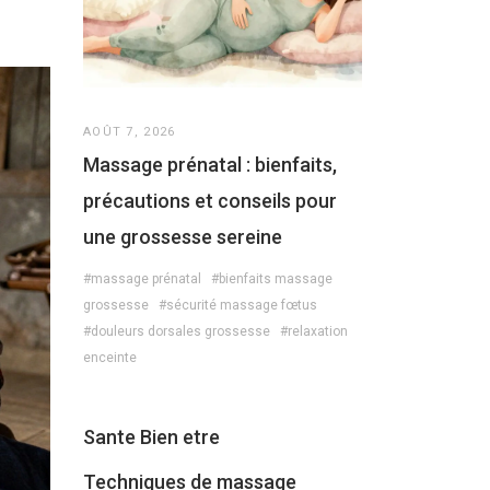
AOÛT 7, 2026
Massage prénatal : bienfaits,
précautions et conseils pour
une grossesse sereine
#massage prénatal
#bienfaits massage
grossesse
#sécurité massage fœtus
#douleurs dorsales grossesse
#relaxation
enceinte
Sante Bien etre
Techniques de massage