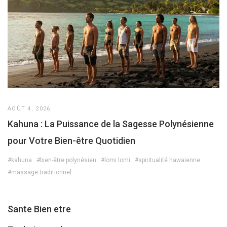
AOÛT 4, 2026
Kahuna : La Puissance de la Sagesse Polynésienne
pour Votre Bien-être Quotidien
#kahuna
#bien-être polynésien
#lomi lomi
#spiritualité hawaïenne
#massage traditionnel
Sante Bien etre