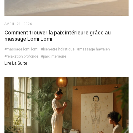
AVRIL 21, 2026
Comment trouver la paix intérieure grâce au
massage Lomi Lomi
#massage lomi lomi
#bien-être holistique
#massage hawaïen
#relaxation profonde
#paix intérieure
Lire La Suite