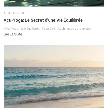
AOÛT 8, 2023
Acu-Yoga: Le Secret d'une Vie Équilibrée
#Acu-Yoga
#vie équilibrée
#bien-être
#techniques de relaxation
Lire La Suite