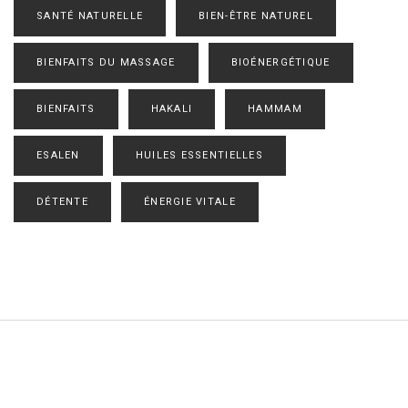
SANTÉ NATURELLE
BIEN-ÊTRE NATUREL
BIENFAITS DU MASSAGE
BIOÉNERGÉTIQUE
BIENFAITS
HAKALI
HAMMAM
ESALEN
HUILES ESSENTIELLES
DÉTENTE
ÉNERGIE VITALE