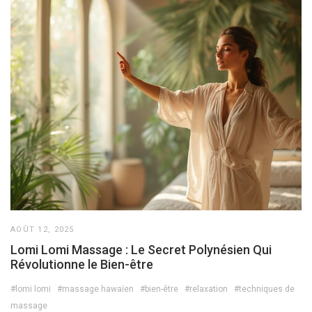
AOÛT 12, 2025
Lomi Lomi Massage : Le Secret Polynésien Qui
Révolutionne le Bien-être
#lomi lomi
#massage hawaïen
#bien-être
#relaxation
#techniques de
massage