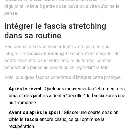
régularité, même à petite dose, paye plus vite qu’on ne le
pense.
Intégrer le fascia stretching
dans sa routine
Pas besoin de révolutionner toute votre journée pour
intégrer le
fascia stretching
. L’astuce, c’est d’ajouter de
petits moments dans votre emploi du temps, comme
pendant une pause au boulot ou en regardant la télé.
Voici quelques façons concrètes d’intégrer cette pratique :
Après le réveil :
Quelques mouvements d’étirement des
bras et des jambes aident à "décoller" le fascia après une
nuit immobile.
Avant ou après le sport :
Glisser une courte session
cible le
fascia
encore chaud, ce qui optimise la
récupération.