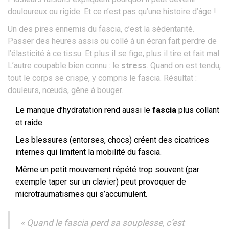
douloureux ou rigide. Et ce n’est pas qu’une histoire d’âge !
Un des pires ennemis du fascia, c’est la sédentarité.
Passer des heures assis ou collé à un écran fait perdre de
l’élasticité à ce tissu. Et plus il se fige, plus il tire et fait mal.
L’autre coupable bien connu : le
stress
. Quand on est tendu,
tout le corps se crispe, y compris le fascia. Résultat :
douleurs, nœuds, gêne à bouger.
Le manque d’hydratation rend aussi le
fascia
plus collant
et raide.
Les blessures (entorses, chocs) créent des cicatrices
internes qui limitent la mobilité du fascia.
Même un petit mouvement répété trop souvent (par
exemple taper sur un clavier) peut provoquer de
microtraumatismes qui s’accumulent.
« Quand le fascia perd sa souplesse, c’est