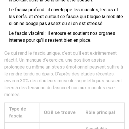
Le fascia profond : il enveloppe les muscles, les os et
les nerfs, et c’est surtout ce fascia qui bloque la mobilité
si on ne bouge pas assez ou si on est stressé.
Le fascia viscéral : il entoure et soutient nos organes
internes pour qu’ils restent bien en place.
Ce qui rend le fascia unique, c’est qu’il est extrêmement
réactif. Un manque d’exercice, une position assise
prolongée ou même un stress émotionnel peuvent suffire à
le rendre tendu ou épais. D’après des études récentes,
environ 30% des douleurs musculo-squelettiques seraient
liées à des tensions du fascia et non aux muscles eux-
mêmes.
Type de
Où il se trouve
Rôle principal
fascia
Sensibilité,