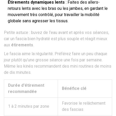
Étirements dynamiques lents
: Faites des allers-
retours lents avec les bras ou les jambes, en gardant le
mouvement très contrôlé, pour travailler la mobilité
globale sans agresser les tissus.
Petite astuce : buvez de l’eau avant et après vos séances,
car un fascia bien hydraté est plus souple et réagit mieux
aux
étirements
.
Le fascia aime la régularité. Préférez faire un peu chaque
jour plutôt qu’une grosse séance une fois par semaine.
Même les kinés recommandent des mini routines de moins
de dix minutes.
Durée d'étirement
Bénéfice clé
recommandée
Favorise le relâchement
1 à 2 minutes par zone
des fascias