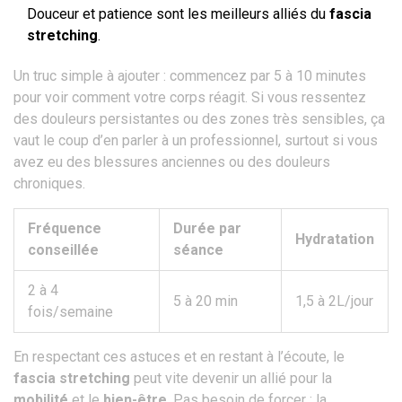
Douceur et patience sont les meilleurs alliés du
fascia
stretching
.
Un truc simple à ajouter : commencez par 5 à 10 minutes
pour voir comment votre corps réagit. Si vous ressentez
des douleurs persistantes ou des zones très sensibles, ça
vaut le coup d’en parler à un professionnel, surtout si vous
avez eu des blessures anciennes ou des douleurs
chroniques.
Fréquence
Durée par
Hydratation
conseillée
séance
2 à 4
5 à 20 min
1,5 à 2L/jour
fois/semaine
En respectant ces astuces et en restant à l’écoute, le
fascia stretching
peut vite devenir un allié pour la
mobilité
et le
bien-être
. Pas besoin de forcer : la