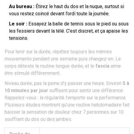
Au bureau :
Étirez le haut du dos et la nuque, surtout si
vous restez coincé devant l’ordi toute la journée.
Le soir :
Essayez la balle de tennis sous le pied ou sous
les fessiers devant la télé. C’est discret, et ça apaise les
tensions.
Pour tenir sur la durée, répétez toujours les mêmes
mouvements pendant une semaine puis changez-en. Le
corps déteste la routine longue durée, et le
fascia
aime
être stimulé différemment.
Niveau durée, pas la peine d’y passer une heure. Environ
5 à
10 minutes par jour
suffisent pour sentir une différence.
Rappelez-vous : la régularité l’emporte sur la performance.
Plusieurs études montrent qu’une routine hebdomadaire fait
baisser la sensation de douleur chez 7 personnes sur 10
souffrant du dos ou des jambes.