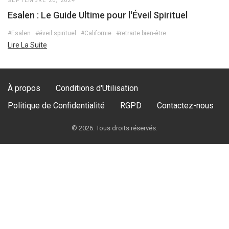
SEPTEMBRE 20, 2024
Esalen : Le Guide Ultime pour l'Éveil Spirituel
#Esalen
#éveil spirituel
#Californie
#retraite bien-être
Lire La Suite
À propos
Conditions d'Utilisation
Politique de Confidentialité
RGPD
Contactez-nous
© 2026. Tous droits réservés.