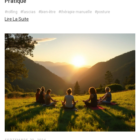
Pratique
#rolfing
#fascias
#bien-être
#thérapie manuelle
#posture
Lire La Suite