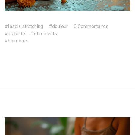
#fascia stretching
#douleur
0 Commentaires
#mobilité
#étirements
#bien-être