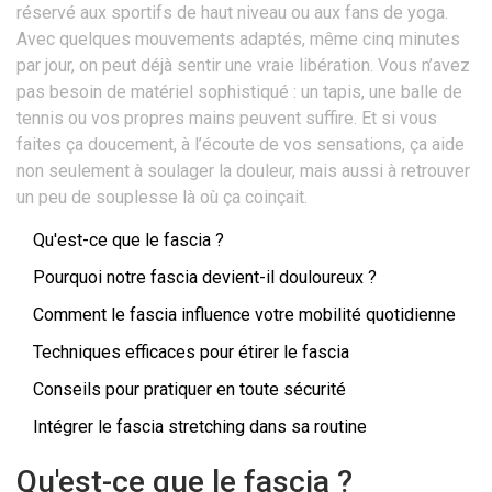
réservé aux sportifs de haut niveau ou aux fans de yoga.
Avec quelques mouvements adaptés, même cinq minutes
par jour, on peut déjà sentir une vraie libération. Vous n’avez
pas besoin de matériel sophistiqué : un tapis, une balle de
tennis ou vos propres mains peuvent suffire. Et si vous
faites ça doucement, à l’écoute de vos sensations, ça aide
non seulement à soulager la douleur, mais aussi à retrouver
un peu de souplesse là où ça coinçait.
Qu'est-ce que le fascia ?
Pourquoi notre fascia devient-il douloureux ?
Comment le fascia influence votre mobilité quotidienne
Techniques efficaces pour étirer le fascia
Conseils pour pratiquer en toute sécurité
Intégrer le fascia stretching dans sa routine
Qu'est-ce que le fascia ?