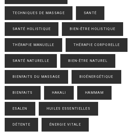
TECHNIQUES DE MASSAGE
SANTÉ
SANTÉ HOLISTIQUE
BIEN-ÊTRE HOLISTIQUE
THÉRAPIE MANUELLE
THÉRAPIE CORPORELLE
SANTÉ NATURELLE
BIEN-ÊTRE NATUREL
BIENFAITS DU MASSAGE
BIOÉNERGÉTIQUE
BIENFAITS
HAKALI
HAMMAM
ESALEN
HUILES ESSENTIELLES
DÉTENTE
ÉNERGIE VITALE