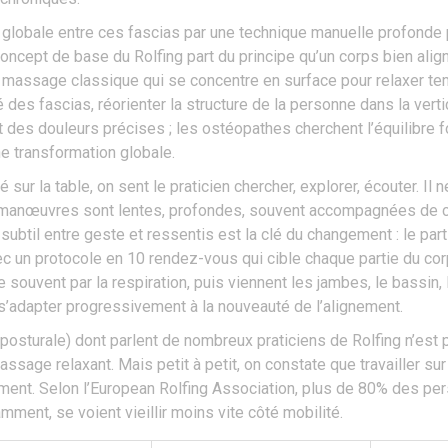
tion globale entre ces fascias par une technique manuelle profonde
concept de base du Rolfing part du principe qu’un corps bien alig
 massage classique qui se concentre en surface pour relaxer tem
é des fascias, réorienter la structure de la personne dans la ver
 des douleurs précises ; les ostéopathes cherchent l’équilibre 
une transformation globale.
sur la table, on sent le praticien chercher, explorer, écouter. Il 
s manœuvres sont lentes, profondes, souvent accompagnées de con
ubtil entre geste et ressentis est la clé du changement : le part
c un protocole en 10 rendez-vous qui cible chaque partie du co
uvent par la respiration, puis viennent les jambes, le bassin, le
 s’adapter progressivement à la nouveauté de l’alignement.
posturale) dont parlent de nombreux praticiens de Rolfing n’est
ssage relaxant. Mais petit à petit, on constate que travailler sur 
ement. Selon l’European Rolfing Association, plus de 80% des per
mment, se voient vieillir moins vite côté mobilité.