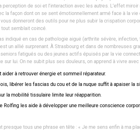
 la perception de soi et l’interaction avec les autres. L’effet mir
 avec la façon dont on se sent émotionnellement armé face à la vi
s vous donneront des outils pour ne plus subir la crispation corp
tout semblait coincé.
 pas indiqué en cas de pathologie aiguë (arthrite sévère, infection
’est un allié surprenant. À Strasbourg et dans de nombreuses gran
seniors fatigués ou des jeunes actifs épuisés par la vie connect
 sur lui. On ne subit plus ses douleurs, on apprend à vivre avec e
 aider à retrouver énergie et sommeil réparateur.
, libérer les fascias du cou et de la nuque suffit à apaiser la si
r la mobilité tissulaire limite leur réapparition.
e Rolfing les aide à développer une meilleure conscience corpor
nt presque tous une phrase en tête : « Je me sens enfin à ma pl