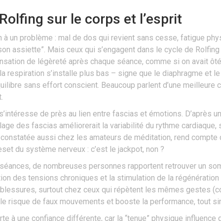
olfing sur le corps et l’esprit
on à un problème : mal de dos qui revient sans cesse, fatigue p
on assiette”. Mais ceux qui s’engagent dans le cycle de Rolfing 
sation de légèreté après chaque séance, comme si on avait ôté 
 la respiration s’installe plus bas – signe que le diaphragme et 
quilibre sans effort conscient. Beaucoup parlent d’une meilleure c
.
e s’intéresse de près au lien entre fascias et émotions. D’après 
 des fascias améliorerait la variabilité du rythme cardiaque, s
constatée aussi chez les amateurs de méditation, rend compte de
set du système nerveux : c’est le jackpot, non ?
es séances, de nombreuses personnes rapportent retrouver un so
tion des tensions chroniques et la stimulation de la régénération
es blessures, surtout chez ceux qui répètent les mêmes gestes (co
it le risque de faux mouvements et booste la performance, tout s
te à une confiance différente, car la “tenue” physique influence d