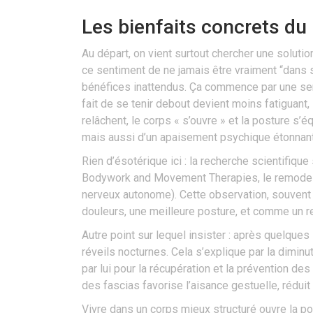
Les bienfaits concrets du R
Au départ, on vient surtout chercher une soluti
ce sentiment de ne jamais être vraiment “dans s
bénéfices inattendus. Ça commence par une sen
fait de se tenir debout devient moins fatiguant,
relâchent, le corps « s’ouvre » et la posture s’é
mais aussi d’un apaisement psychique étonnant
Rien d’ésotérique ici : la recherche scientifiqu
Bodywork and Movement Therapies, le remodelage
nerveux autonome). Cette observation, souvent 
douleurs, une meilleure posture, et comme un re
Autre point sur lequel insister : après quelqu
réveils nocturnes. Cela s’explique par la diminu
par lui pour la récupération et la prévention d
des fascias favorise l’aisance gestuelle, rédu
Vivre dans un corps mieux structuré ouvre la por