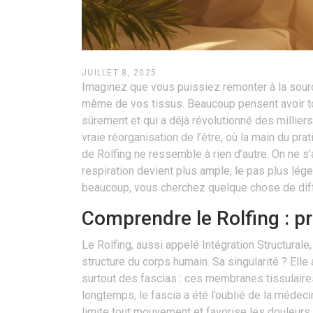
JUILLET 8, 2025
Imaginez que vous puissiez remonter à la source
même de vos tissus. Beaucoup pensent avoir to
sûrement et qui a déjà révolutionné des milliers
vraie réorganisation de l’être, où la main du pr
de Rolfing ne ressemble à rien d’autre. On ne s’a
respiration devient plus ample, le pas plus lége
beaucoup, vous cherchez quelque chose de différ
Comprendre le Rolfing : pr
Le Rolfing, aussi appelé Intégration Structurale
structure du corps humain. Sa singularité ? El
surtout des fascias : ces membranes tissulaires
longtemps, le fascia a été l’oublié de la médecin
limite tout mouvement et favorise les douleurs