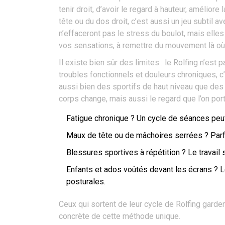
tenir droit, d’avoir le regard à hauteur, améliore
tête ou du dos droit, c’est aussi un jeu subtil
n’effaceront pas le stress du boulot, mais elle
vos sensations, à remettre du mouvement là où 
Il existe bien sûr des limites : le Rolfing n’est
troubles fonctionnels et douleurs chroniques, c
aussi bien des sportifs de haut niveau que des 
corps change, mais aussi le regard que l’on porte
Fatigue chronique ? Un cycle de séances peut
Maux de tête ou de mâchoires serrées ? Parfois
Blessures sportives à répétition ? Le travail su
Enfants et ados voûtés devant les écrans ? L
posturales.
Ceux qui sortent de leur cycle de Rolfing garde
concrète de cette méthode unique.