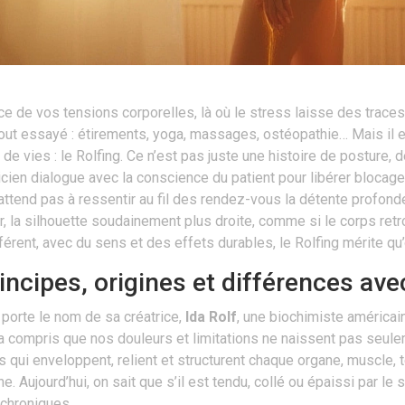
 de vos tensions corporelles, là où le stress laisse des traces 
ut essayé : étirements, yoga, massages, ostéopathie… Mais il 
 de vies : le Rolfing. Ce n’est pas juste une histoire de posture,
aticien dialogue avec la conscience du patient pour libérer blocag
ttend pas à ressentir au fil des rendez-vous la détente profonde q
r, la silhouette soudainement plus droite, comme si le corps retr
ent, avec du sens et des effets durables, le Rolfing mérite qu’
incipes, origines et différences av
, porte le nom de sa créatrice,
Ida Rolf
, une biochimiste américa
le a compris que nos douleurs et limitations ne naissent pas s
 qui enveloppent, relient et structurent chaque organe, muscle, t
e. Aujourd’hui, on sait que s’il est tendu, collé ou épaissi par le 
 chroniques.