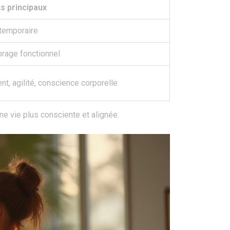
s principaux
temporaire
brage fonctionnel
nt, agilité, conscience corporelle
ne vie plus consciente et alignée.