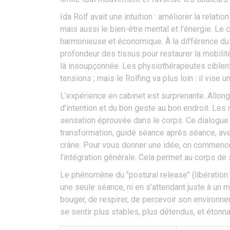
Ida Rolf avait une intuition : améliorer la rela
mais aussi le bien-être mental et l’énergie. Le 
harmonieuse et économique. À la différence du
profondeur des tissus pour restaurer la mobilit
là insoupçonnée. Les physiothérapeutes ciblent
tensions ; mais le Rolfing va plus loin : il vise 
L’expérience en cabinet est surprenante. Allongé 
d’intention et du bon geste au bon endroit. Le
sensation éprouvée dans le corps. Ce dialogue s
transformation, guidé séance après séance, ave
crâne. Pour vous donner une idée, on commence so
l’intégration générale. Cela permet au corps de
Le phénomène du "postural release" (libération 
une seule séance, ni en s’attendant juste à un ma
bouger, de respirer, de percevoir son environn
se sentir plus stables, plus détendus, et étonna