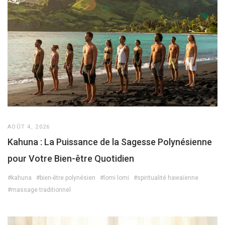
AOÛT 4, 2026
Kahuna : La Puissance de la Sagesse Polynésienne
pour Votre Bien-être Quotidien
#kahuna
#bien-être polynésien
#lomi lomi
#spiritualité hawaïenne
#massage traditionnel