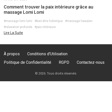
Comment trouver la paix intérieure grâce au
massage Lomi Lomi
#massage lomi lomi
#bien-être holistique
#massage hawaïen
#relaxation profonde
#paix intérieure
Lire La Suite
À propos
Conditions d'Utilisation
Politique de Confidentialité
RGPD
Contactez-nous
© 2026. Tous droits réservés.