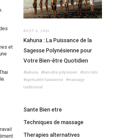
e.
 des
AOÛT 4, 2026
Kahuna : La Puissance de la
nes et
Sagesse Polynésienne pour
 une
Votre Bien-être Quotidien
Thai
#kahuna
#bien-être polynésien
#lomi lomi
le.
#spiritualité hawaïenne
#massage
traditionnel
Sante Bien etre
Techniques de massage
ravail
Therapies alternatives
lément