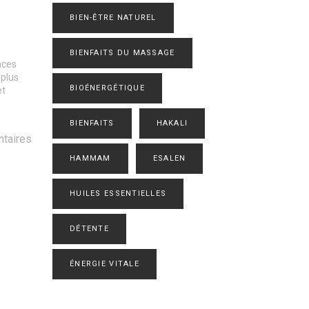
BIEN-ÊTRE NATUREL
BIENFAITS DU MASSAGE
nces
 plus
BIOÉNERGÉTIQUE
et
BIENFAITS
HAKALI
taires
HAMMAM
ESALEN
HUILES ESSENTIELLES
DÉTENTE
ÉNERGIE VITALE