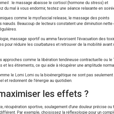
mmeil : le massage abaisse le cortisol (hormone du stress) et
ez du mal à vous endormir, testez une séance relaxante en soiré
chniques comme le myofascial release, le massage des points
 les nœuds. Beaucoup de lecteurs constatent une diminution nette
égulières.
xologie, massage sportif ou amma favorisent l'évacuation des toxi
des pour réduire les courbatures et retrouver de la mobilité avant
des approches comme la libération tendineuse contractuelle ou le 
s et les étirements, ce qui aide à récupérer une amplitude norma
comme le Lomi Lomi ou la bioénergétique ne sont pas seulement
nel et redonnent de l'énergie au quotidien.
maximiser les effets ?
te, récupération sportive, soulagement d'une douleur précise ou t
différent. Par exemple, choisissez la réflexologie pour un comp