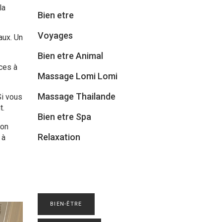
la
Bien etre
Voyages
aux. Un
Bien etre Animal
ces à
Massage Lomi Lomi
Massage Thailande
Si vous
t.
Bien etre Spa
lon
Relaxation
 à
BIEN-ÊTRE