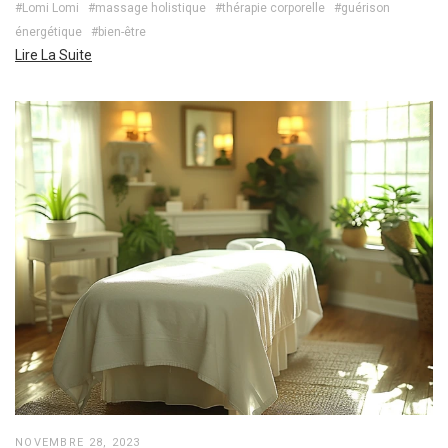
#Lomi Lomi
#massage holistique
#thérapie corporelle
#guérison
énergétique
#bien-être
Lire La Suite
NOVEMBRE 28, 2023