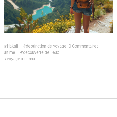
#Hakali
#destination de voyage
0 Commentaires
ultime
#découverte de lieux
#voyage inconnu