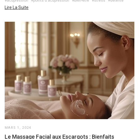
#acupression
#points d'acupression
#bien-être
#stress
#détente
Lire La Suite
MARS 1, 2024
Le Massage Facial aux Escargots : Bienfaits