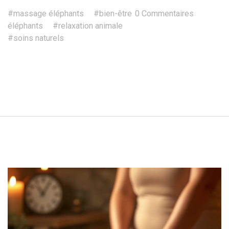
#massage éléphants
#bien-être
0 Commentaires
éléphants
#relaxation animale
#soins naturels