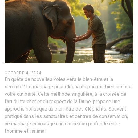
OCTOBRE 4, 2024
En quête de nouvelles voies vers le bien-être et la
sérénité? Le massage pour éléphants pourrait bien susciter
votre curiosité. Cette méthode singulière, à la croisée de
l'art du toucher et du respect de la faune, propose une
approche holistique au bien-être des éléphants. Souvent
pratiqué dans les sanctuaires et centres de conservation,
ce massage encourage une connexion profonde entre
l'homme et l'animal.