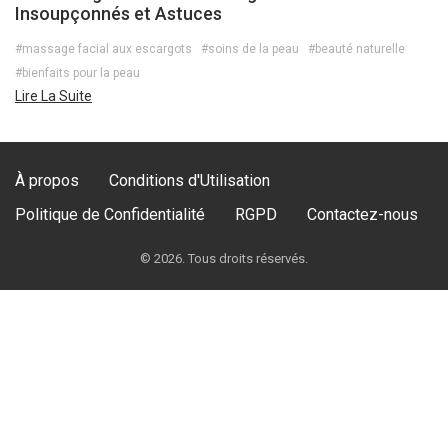
Insoupçonnés et Astuces
#massage facial aux escargots
#soins de la peau
#beauté naturelle
#bienfaits pour la peau
Lire La Suite
À propos
Conditions d'Utilisation
Politique de Confidentialité
RGPD
Contactez-nous
© 2026. Tous droits réservés.