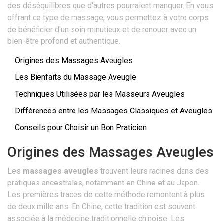
des déséquilibres que d'autres pourraient manquer. En vous
offrant ce type de massage, vous permettez à votre corps
de bénéficier d'un soin minutieux et de renouer avec un
bien-être profond et authentique.
Origines des Massages Aveugles
Les Bienfaits du Massage Aveugle
Techniques Utilisées par les Masseurs Aveugles
Différences entre les Massages Classiques et Aveugles
Conseils pour Choisir un Bon Praticien
Origines des Massages Aveugles
Les
massages aveugles
trouvent leurs racines dans des
pratiques ancestrales, notamment en Chine et au Japon.
Les premières traces de cette méthode remontent à plus
de deux mille ans. En Chine, cette tradition est souvent
associée à la médecine traditionnelle chinoise. Les