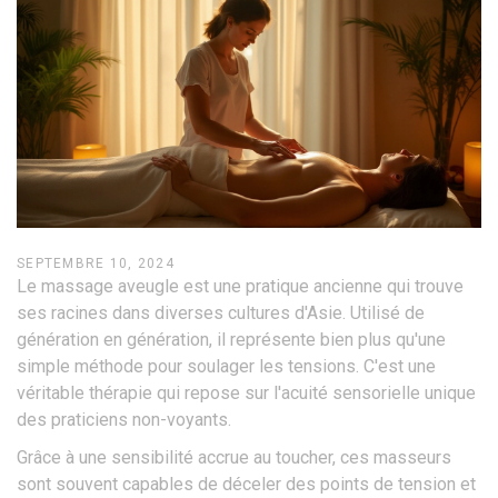
SEPTEMBRE 10, 2024
Le massage aveugle est une pratique ancienne qui trouve
ses racines dans diverses cultures d'Asie. Utilisé de
génération en génération, il représente bien plus qu'une
simple méthode pour soulager les tensions. C'est une
véritable thérapie qui repose sur l'acuité sensorielle unique
des praticiens non-voyants.
Grâce à une sensibilité accrue au toucher, ces masseurs
sont souvent capables de déceler des points de tension et