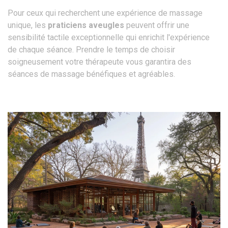
Pour ceux qui recherchent une expérience de massage
unique, les
praticiens aveugles
peuvent offrir une
sensibilité tactile exceptionnelle qui enrichit l'expérience
de chaque séance. Prendre le temps de choisir
soigneusement votre thérapeute vous garantira des
séances de massage bénéfiques et agréables.