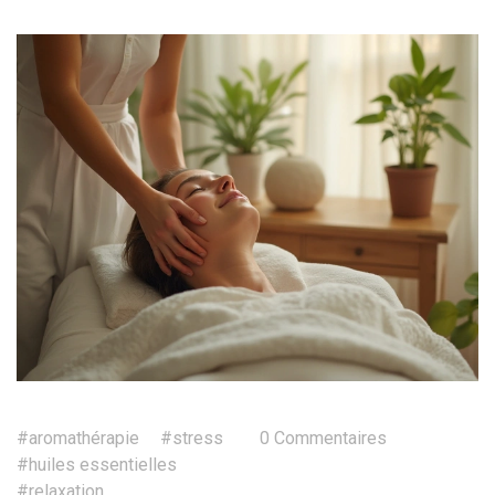
#aromathérapie
#stress
0 Commentaires
#huiles essentielles
#relaxation