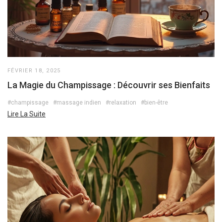
FÉVRIER 18, 2025
La Magie du Champissage : Découvrir ses Bienfaits
#champissage
#massage indien
#relaxation
#bien-être
Lire La Suite