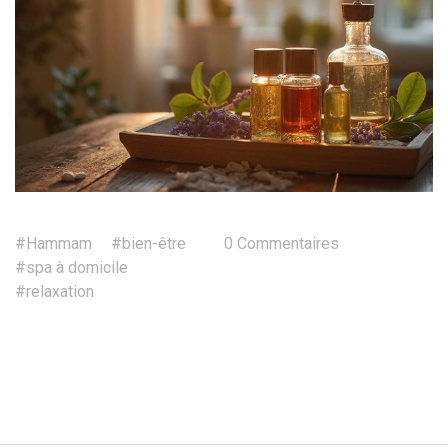
#Hammam
#bien-être
0 Commentaires
#spa à domicile
#relaxation