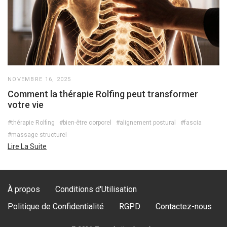
NOVEMBRE 16, 2025
Comment la thérapie Rolfing peut transformer
votre vie
#thérapie Rolfing
#bien-être corporel
#alignement postural
#fascia
#massage structurel
Lire La Suite
À propos
Conditions d'Utilisation
Politique de Confidentialité
RGPD
Contactez-nous