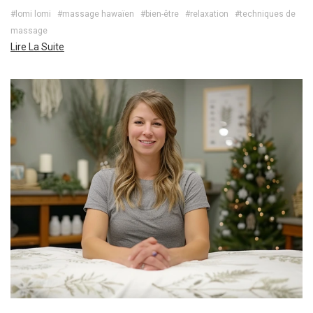
#lomi lomi
#massage hawaïen
#bien-être
#relaxation
#techniques de
massage
Lire La Suite