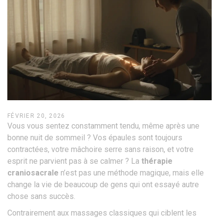
FÉVRIER 20, 2026
Vous vous sentez constamment tendu, même après une
bonne nuit de sommeil ? Vos épaules sont toujours
contractées, votre mâchoire serre sans raison, et votre
esprit ne parvient pas à se calmer ? La
thérapie
craniosacrale
n’est pas une méthode magique, mais elle
change la vie de beaucoup de gens qui ont essayé autre
chose sans succès.
Contrairement aux massages classiques qui ciblent les