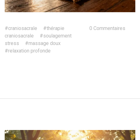
#craniosacrale
#thérapie
0 Commentaires
craniosacrale
#soulagement
stress
#massage doux
#relaxation profonde