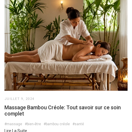
JUILLET 9, 2024
Massage Bambou Créole: Tout savoir sur ce soin
complet
#massage
#bien-être
#bambou créole
#santé
Lire La Suite