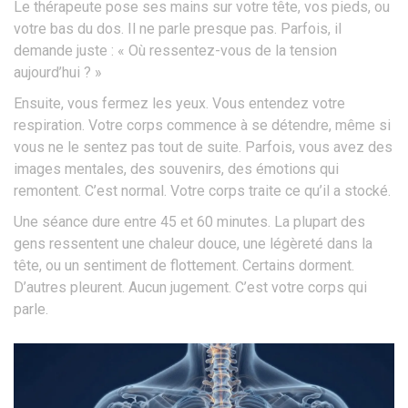
Le thérapeute pose ses mains sur votre tête, vos pieds, ou
votre bas du dos. Il ne parle presque pas. Parfois, il
demande juste : « Où ressentez-vous de la tension
aujourd’hui ? »
Ensuite, vous fermez les yeux. Vous entendez votre
respiration. Votre corps commence à se détendre, même si
vous ne le sentez pas tout de suite. Parfois, vous avez des
images mentales, des souvenirs, des émotions qui
remontent. C’est normal. Votre corps traite ce qu’il a stocké.
Une séance dure entre 45 et 60 minutes. La plupart des
gens ressentent une chaleur douce, une légèreté dans la
tête, ou un sentiment de flottement. Certains dorment.
D’autres pleurent. Aucun jugement. C’est votre corps qui
parle.