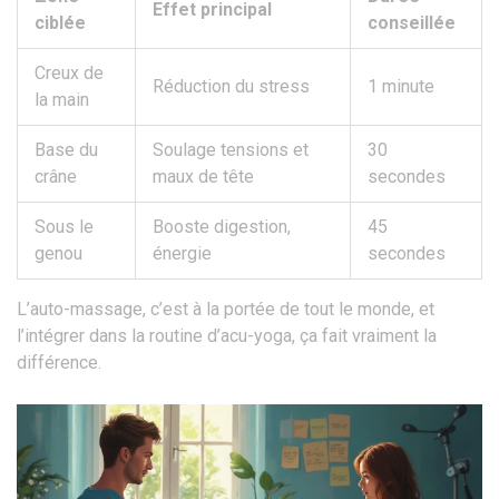
Effet principal
ciblée
conseillée
Creux de
Réduction du stress
1 minute
la main
Base du
Soulage tensions et
30
crâne
maux de tête
secondes
Sous le
Booste digestion,
45
genou
énergie
secondes
L’auto-massage, c’est à la portée de tout le monde, et
l’intégrer dans la routine d’acu-yoga, ça fait vraiment la
différence.