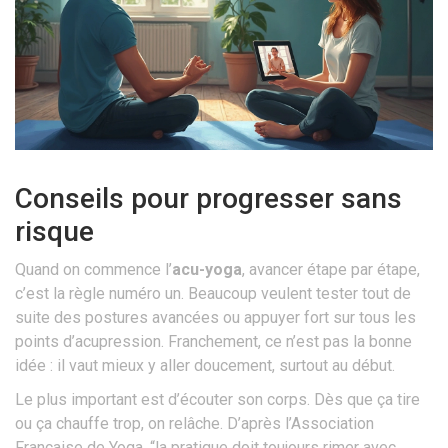
Conseils pour progresser sans
risque
Quand on commence l’
acu-yoga
, avancer étape par étape,
c’est la règle numéro un. Beaucoup veulent tester tout de
suite des postures avancées ou appuyer fort sur tous les
points d’acupression. Franchement, ce n’est pas la bonne
idée : il vaut mieux y aller doucement, surtout au début.
Le plus important est d’écouter son corps. Dès que ça tire
ou ça chauffe trop, on relâche. D’après l’Association
Française de Yoga, “la pratique doit toujours rimer avec