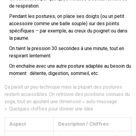
de respiration.
Pendant les postures, on place ses doigts (ou un petit
accessoire comme une balle souple) sur des points
spécifiques – par exemple, au creux du poignet ou dans
la paume.
On tient la pression 30 secondes à une minute, tout en
respirant lentement.
On enchaîne avec une autre posture adaptée au besoin du
moment : détente, digestion, sommeil, etc.
Ça paraît un peu technique mais la plupart des postures
restent accessibles. On retrouve des positions connues du
yoga, tout en ajoutant une dimension « auto-massage
». Quelques chiffres pour donner une idée :
Aspect
Description / Chiffres