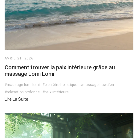
AVRIL 21, 2026
Comment trouver la paix intérieure grâce au
massage Lomi Lomi
#massage lomi lomi
#bien-être holistique
#massage hawaïen
#relaxation profonde
#paix intérieure
Lire La Suite