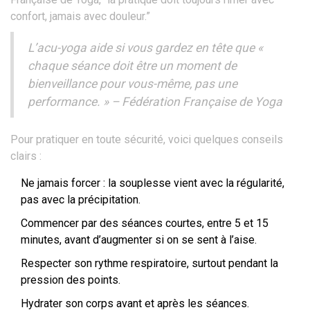
confort, jamais avec douleur.”
L’acu-yoga aide si vous gardez en tête que «
chaque séance doit être un moment de
bienveillance pour vous-même, pas une
performance. » – Fédération Française de Yoga
Pour pratiquer en toute sécurité, voici quelques conseils
clairs :
Ne jamais forcer : la souplesse vient avec la régularité,
pas avec la précipitation.
Commencer par des séances courtes, entre 5 et 15
minutes, avant d’augmenter si on se sent à l’aise.
Respecter son rythme respiratoire, surtout pendant la
pression des points.
Hydrater son corps avant et après les séances.