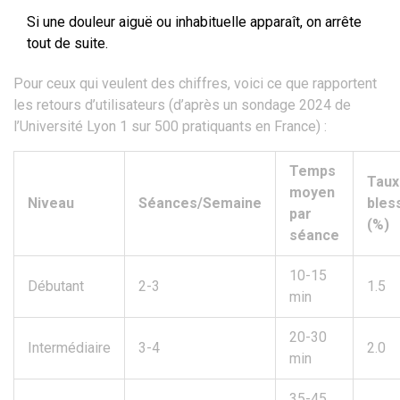
Si une douleur aiguë ou inhabituelle apparaît, on arrête
tout de suite.
Pour ceux qui veulent des chiffres, voici ce que rapportent
les retours d’utilisateurs (d’après un sondage 2024 de
l’Université Lyon 1 sur 500 pratiquants en France) :
Temps
Taux
moyen
Niveau
Séances/Semaine
bles
par
(%)
séance
10-15
Débutant
2-3
1.5
min
20-30
Intermédiaire
3-4
2.0
min
35-45