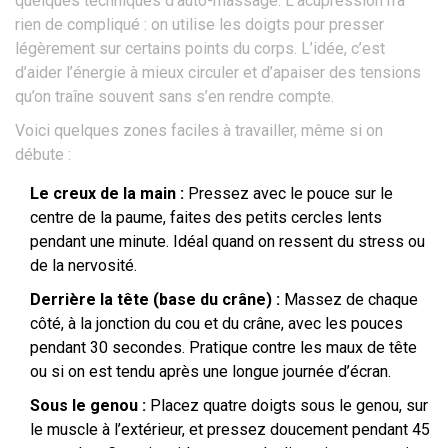
quelques techniques d’auto-massage. L’acupression n’a
rien de compliqué : on utilise les doigts pour presser
légèrement sur certains points du corps. L’idée, c’est
d’aider l’énergie à mieux circuler et d’apaiser des tensions
qu’on traîne souvent sans s’en rendre compte.
Voici quelques zones faciles à travailler, même si on
débute :
Le creux de la main :
Pressez avec le pouce sur le
centre de la paume, faites des petits cercles lents
pendant une minute. Idéal quand on ressent du stress ou
de la nervosité.
Derrière la tête (base du crâne) :
Massez de chaque
côté, à la jonction du cou et du crâne, avec les pouces
pendant 30 secondes. Pratique contre les maux de tête
ou si on est tendu après une longue journée d’écran.
Sous le genou :
Placez quatre doigts sous le genou, sur
le muscle à l’extérieur, et pressez doucement pendant 45