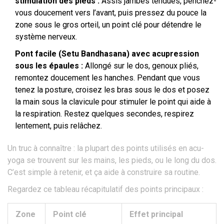
stimulation des pieds :
Assis jambes tendues, penchez-
vous doucement vers l’avant, puis pressez du pouce la
zone sous le gros orteil, un point clé pour détendre le
système nerveux.
Pont facile (Setu Bandhasana) avec acupression
sous les épaules :
Allongé sur le dos, genoux pliés,
remontez doucement les hanches. Pendant que vous
tenez la posture, croisez les bras sous le dos et posez
la main sous la clavicule pour stimuler le point qui aide à
la respiration. Restez quelques secondes, respirez
lentement, puis relâchez.
Un truc à connaître : la plupart des points utilisés en acu-
yoga se trouvent sur les mains, les pieds, ou le long du dos.
C’est simple à retenir, et ça aide à construire sa routine.
Regardez ce tableau récapitulatif des points principaux :
Zone
Point clé
Effet principal