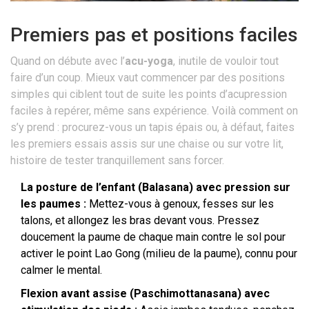
Premiers pas et positions faciles
Quand on débute avec l’
acu-yoga
, inutile de vouloir tout
faire d’un coup. Mieux vaut commencer par des positions
simples qui ciblent tout de suite les points d’acupression
faciles à repérer, même sans expérience. Voilà comment on
s’y prend : procurez-vous un tapis épais ou, à défaut, faites
les premiers essais assis sur une chaise ou sur votre lit,
histoire de tester tranquillement sans forcer.
La posture de l’enfant (Balasana) avec pression sur
les paumes :
Mettez-vous à genoux, fesses sur les
talons, et allongez les bras devant vous. Pressez
doucement la paume de chaque main contre le sol pour
activer le point Lao Gong (milieu de la paume), connu pour
calmer le mental.
Flexion avant assise (Paschimottanasana) avec