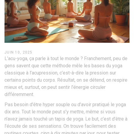
JUIN 10, 2025
L’acu-yoga, ça parle à tout le monde ? Franchement, peu de
gens savent que cette méthode mêle les bases du yoga
classique à l’acupression, c’est-à-dire la pression sur
certains points du corps. Résultat, on se détend, on respire
mieux et, surtout, on peut sentir l’énergie circuler
différemment.
Pas besoin d’être hyper souple ou d’avoir pratiqué le yoga
dix ans. Tout le monde peut s’y mettre, même si vous
n’avez jamais touché un tapis de yoga. Le but, c’est d’être à
l’écoute de ses sensations. On trouve facilement des
routines courtes, cinq à dix minutes par jour, pour tester