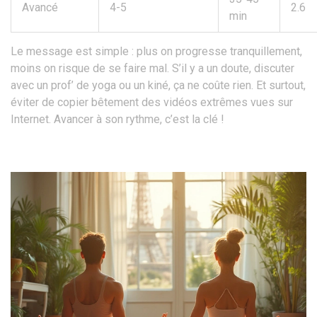
Avancé
4-5
2.6
min
Le message est simple : plus on progresse tranquillement,
moins on risque de se faire mal. S’il y a un doute, discuter
avec un prof’ de yoga ou un kiné, ça ne coûte rien. Et surtout,
éviter de copier bêtement des vidéos extrêmes vues sur
Internet. Avancer à son rythme, c’est la clé !