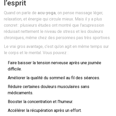
l’esprit
Quand on parle de
acu-yoga
, on pense massage léger,
relaxation, et énergie qui circule mieux. Mais il y a plus
concret : plusieurs études ont montré que l’acupression
réduisait nettement le niveau de stress et les douleurs
chroniques, même chez des personnes pas très sportives.
Le vrai gros avantage, c’est qu’on agit en même temps sur
le corps et le mental. Vous pouvez :
Faire baisser la tension nerveuse après une journée
difficile.
Améliorer la qualité du sommeil au fil des séances.
Réduire certaines douleurs musculaires sans
médicaments.
Booster la concentration et l’humeur.
Accélérer la récupération après un effort.