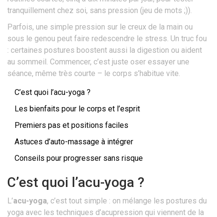
tranquillement chez soi, sans pression (jeu de mots ;)).
Parfois, une simple pression sur le creux de la main ou
sous le genou peut faire redescendre le stress. Un truc fou
: certaines postures boostent aussi la digestion ou aident
au sommeil. Commencer, c’est juste oser essayer une
séance, même très courte – le corps s’habitue vite.
C’est quoi l’acu-yoga ?
Les bienfaits pour le corps et l’esprit
Premiers pas et positions faciles
Astuces d’auto-massage à intégrer
Conseils pour progresser sans risque
C’est quoi l’acu-yoga ?
L’
acu-yoga
, c’est tout simple : on mélange les postures du
yoga avec les techniques d’acupression qui viennent de la