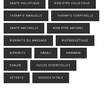
SANTÉ HOLISTIQUE
BIEN-ÊTRE HOLISTIQUE
THÉRAPIE MANUELLE
THÉRAPIE CORPORELLE
SANTÉ NATURELLE
BIEN-ÊTRE NATUREL
BIENFAITS DU MASSAGE
BIOÉNERGÉTIQUE
BIENFAITS
HAKALI
HAMMAM
ESALEN
HUILES ESSENTIELLES
DÉTENTE
ÉNERGIE VITALE