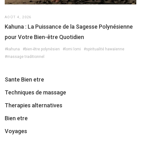
AOÛT 4, 2026
Kahuna : La Puissance de la Sagesse Polynésienne
pour Votre Bien-être Quotidien
#kahuna
#bien-être polynésien
#lomi lomi
#spiritualité hawaïenne
#massage traditionnel
Sante Bien etre
Techniques de massage
Therapies alternatives
Bien etre
Voyages