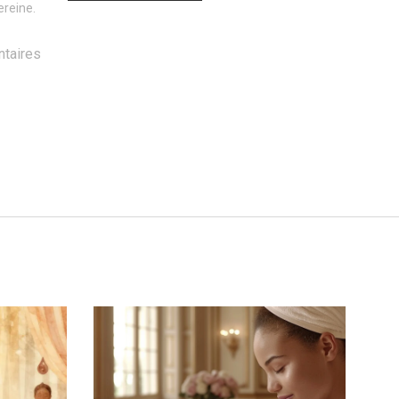
ereine.
taires