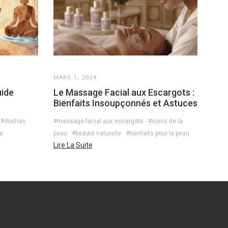
MARS 1, 2024
uide
Le Massage Facial aux Escargots :
Bienfaits Insoupçonnés et Astuces
#doshas
#massage facial aux escargots
#soins de la
ue
peau
#beauté naturelle
#bienfaits pour la peau
Lire La Suite