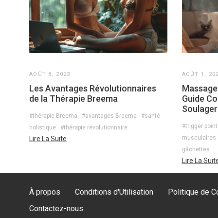
AOÛT 8, 2023
AOÛT 1, 20
Les Avantages Révolutionnaires
Massage 
de la Thérapie Breema
Guide Co
Soulager
#thérapie Breema
#avantages Breema
#santé
#trigger point
holistique
#thérapie révolutionnaire
musculaires
Lire La Suite
gâchettes
Lire La Suit
À propos
Conditions d'Utilisation
Politique de Co
Contactez-nous