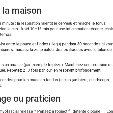
 la maison
nute : la respiration ralentit le cerveau et relâche le tonus
lon le cas : froid 10–15 min pour une inflammation récente, chal
gtemps.
int entre le pouce et l'index (Hegu) pendant 30 secondes si vo
ombaires, massez la zone autour des os iliaques avec le talon de 
dans un muscle (par exemple trapèze). Maintenez une pression 
er. Répétez 2–3 fois par jour, en respirant profondément.
econdes pour les muscles tendus (ischio-jambiers, quadriceps,
.
ge ou praticien
myofascial release ? Pensez à l’objectif : détente globale → Lo