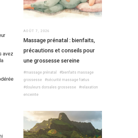
AOÛT 7, 2026
eur
Massage prénatal : bienfaits,
précautions et conseils pour
us avez
une grossesse sereine
la
#massage prénatal
#bienfaits massage
modérée
grossesse
#sécurité massage fœtus
#douleurs dorsales grossesse
#relaxation
enceinte
mi