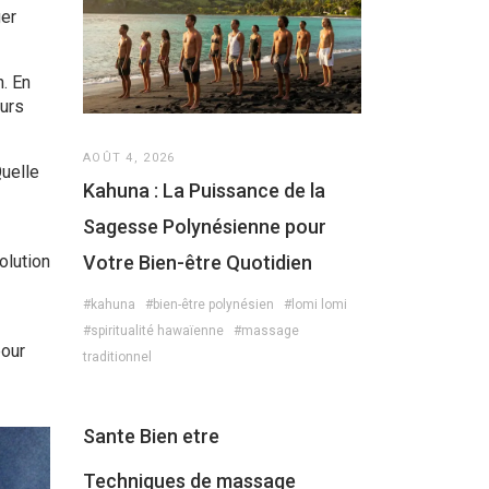
ger
n. En
urs
AOÛT 4, 2026
uelle
Kahuna : La Puissance de la
Sagesse Polynésienne pour
Votre Bien-être Quotidien
olution
#kahuna
#bien-être polynésien
#lomi lomi
#spiritualité hawaïenne
#massage
pour
traditionnel
Sante Bien etre
Techniques de massage