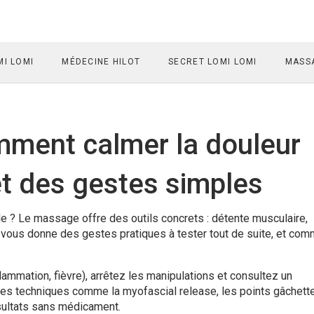
I LOMI
MÉDECINE HILOT
SECRET LOMI LOMI
MASSA
mment calmer la douleur
t des gestes simples
e ? Le massage offre des outils concrets : détente musculaire,
 je vous donne des gestes pratiques à tester tout de suite, et co
lammation, fièvre), arrêtez les manipulations et consultez un
des techniques comme la myofascial release, les points gâchett
sultats sans médicament.