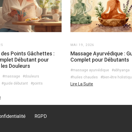
25
MAI 19, 2026
des Points Gâchettes :
Massage Ayurvédique : G
mplet Débutant pour
Complet pour Débutants
 les Douleurs
#massage ayurvédique
#abhyanga
#massage
#douleurs
#huiles chaudes
#bien-être holistiq
#guide débutant
#points
Lire La Suite
e
nfidentialité
RGPD