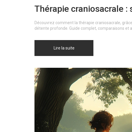
Thérapie craniosacrale :
Découvrez comment la thérapie craniosacrale, grâce à
détente profonde. Guide complet, comparaisons et a
Lire la suite