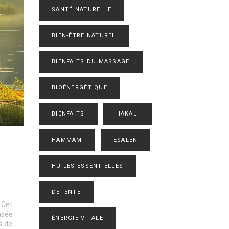
SANTÉ NATURELLE
BIEN-ÊTRE NATUREL
BIENFAITS DU MASSAGE
BIOÉNERGÉTIQUE
BIENFAITS
HAKALI
HAMMAM
ESALEN
HUILES ESSENTIELLES
DÉTENTE
 Cet
asée
ÉNERGIE VITALE
s de