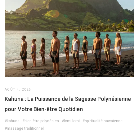
AOÛT 4, 2026
Kahuna : La Puissance de la Sagesse Polynésienne
pour Votre Bien-être Quotidien
#kahuna
#bien-être polynésien
#lomi lomi
#spiritualité hawaïenne
#massage traditionnel