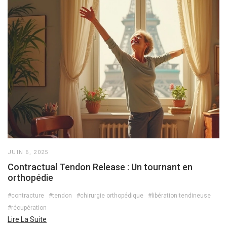
JUIN 6, 2025
Contractual Tendon Release : Un tournant en
orthopédie
#contracture
#tendon
#chirurgie orthopédique
#libération tendineuse
#récupération
Lire La Suite