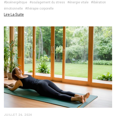
#bioénergétique
#soulagement du stress
#énergie vitale
#libération
émotionnelle
#thérapie corporelle
Lire La Suite
JUILLET 26, 2024