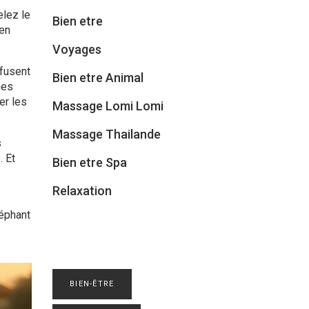
elez le
Bien etre
 en
Voyages
fusent
Bien etre Animal
mes
er les
Massage Lomi Lomi
Massage Thailande
s
. Et
Bien etre Spa
Relaxation
léphant
BIEN-ÊTRE