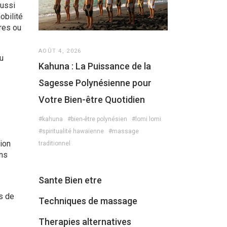
aussi
obilité
res ou
AOÛT 4, 2026
u
Kahuna : La Puissance de la
Sagesse Polynésienne pour
Votre Bien-être Quotidien
#kahuna
#bien-être polynésien
#lomi lomi
#spiritualité hawaïenne
#massage
ion
traditionnel
ons
Sante Bien etre
s de
Techniques de massage
Therapies alternatives