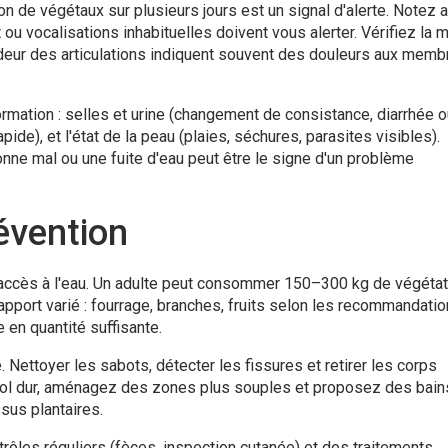
n de végétaux sur plusieurs jours est un signal d'alerte. Notez 
u vocalisations inhabituelles doivent vous alerter. Vérifiez la m
aideur des articulations indiquent souvent des douleurs aux memb
mation : selles et urine (changement de consistance, diarrhée o
apide), et l'état de la peau (plaies, séchures, parasites visibles).
onne mal ou une fuite d'eau peut être le signe d'un problème
évention
l'accès à l'eau. Un adulte peut consommer 150–300 kg de végétat
n apport varié : fourrage, branches, fruits selon les recommandati
e en quantité suffisante.
Nettoyer les sabots, détecter les fissures et retirer les corps
r sol dur, aménagez des zones plus souples et proposez des bain
sus plantaires.
trôles réguliers (fèces, inspection cutanée) et des traitements