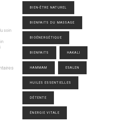
BIEN-ÊTRE NATUREL
BIENFAITS DU MASSAGE
u soin
BIOÉNERGÉTIQUE
in
i
BIENFAITS
HAKALI
taires
HAMMAM
ESALEN
HUILES ESSENTIELLES
DÉTENTE
ÉNERGIE VITALE