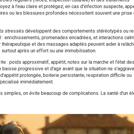
ttoyez à l'eau claire et protégez; en cas d'infection suspecte, app
toires ou les blessures profondes nécessitent souvent une prise
nts stressés développent des comportements stéréotypés ou re
cial : enrichissements, promenades encadrées, et interactions cal
er thérapeutique et des massages adaptés peuvent aider à relâch
, surtout après un effort ou une immobilisation.
ite : poids approximatif, appétit, notes sur la marche et l'état de
aisse progressive et d'agir avant que la situation ne s'aggrave
appétit prolongée, boiterie persistante, respiration difficile ou
spécialisé immédiatement.
s simples, on évite beaucoup de complications. La santé d'un é