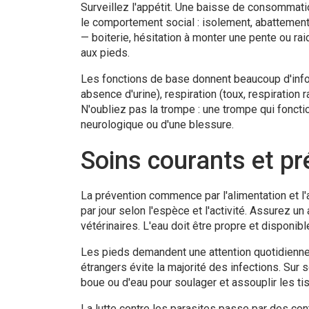
Surveillez l'appétit. Une baisse de consommatio
le comportement social : isolement, abattement o
— boiterie, hésitation à monter une pente ou r
aux pieds.
Les fonctions de base donnent beaucoup d'infor
absence d'urine), respiration (toux, respiration r
N'oubliez pas la trompe : une trompe qui foncti
neurologique ou d'une blessure.
Soins courants et pr
La prévention commence par l'alimentation et 
par jour selon l'espèce et l'activité. Assurez u
vétérinaires. L'eau doit être propre et disponibl
Les pieds demandent une attention quotidienne. 
étrangers évite la majorité des infections. Su
boue ou d'eau pour soulager et assouplir les tis
La lutte contre les parasites passe par des con