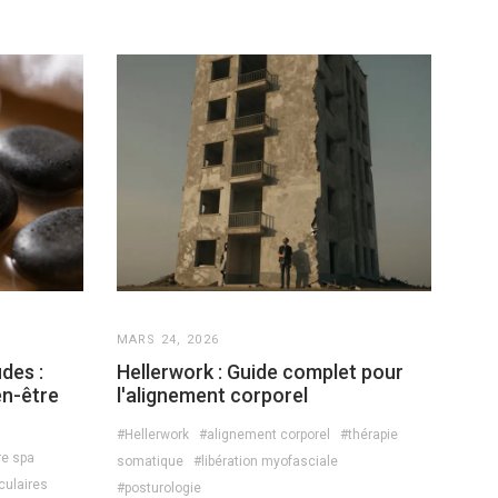
MARS 24, 2026
des :
Hellerwork : Guide complet pour
en-être
l'alignement corporel
#Hellerwork
#alignement corporel
#thérapie
re spa
somatique
#libération myofasciale
ulaires
#posturologie