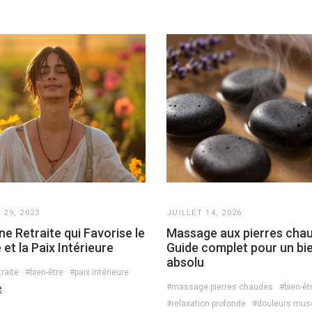
29, 2023
JUILLET 14, 2026
ne Retraite qui Favorise le
Massage aux pierres chau
 et la Paix Intérieure
Guide complet pour un bi
absolu
traite
#bien-être
#paix intérieure
#massage pierres chaudes
#bien-êt
e
#relaxation profonde
#douleurs musc