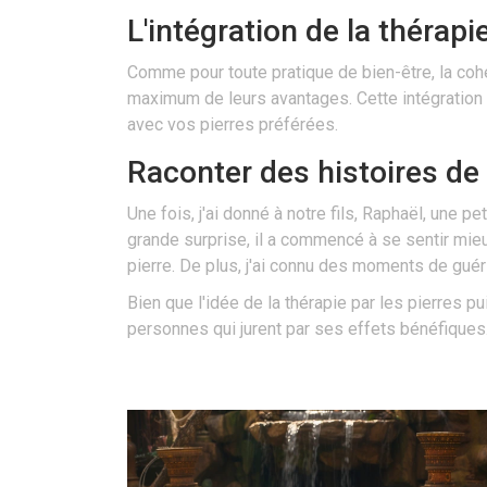
L'intégration de la thérapi
Comme pour toute pratique de bien-être, la cohér
maximum de leurs avantages. Cette intégration p
avec vos pierres préférées.
Raconter des histoires de 
Une fois, j'ai donné à notre fils, Raphaël, une pe
grande surprise, il a commencé à se sentir mieux
pierre. De plus, j'ai connu des moments de guér
Bien que l'idée de la thérapie par les pierres 
personnes qui jurent par ses effets bénéfiques.