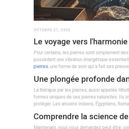
OCTOBRE 27, 2023
Le voyage vers l'harmonie 
Pour certains, les pierres sont simplement des
possèdent une vibration énergétique essentielle
pierres
, une forme de soin qui a fait ses preuv
Une plongée profonde dans
La thérapie par les pierres, aussi appelée litho
formes uniques de ces pierres naturelles. Ils c
protéger. Les anciens Indiens, Égyptiens, Romai
Comprendre la science derr
Maintenant, vous vous demandez peut-être: comm