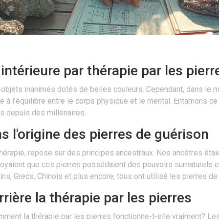
intérieure par thérapie par les pierr
 objets inanimés dotés de belles couleurs. Cependant, dans le mo
 à l'équilibre entre le corps physique et le mental. Entamons c
es depuis des millénaires.
 l'origine des pierres de guérison
thérapie, repose sur des principes ancestraux. Nos ancêtres étaien
royaient que ces pierres possédaient des pouvoirs surnaturels et 
ns, Grecs, Chinois et plus encore, tous ont utilisé les pierres d
ière la thérapie par les pierres
ent la thérapie par les pierres fonctionne-t-elle vraiment? Les