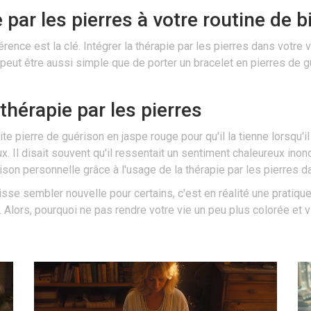
e par les pierres à votre routine de b
ence est la clé. Intégrer la thérapie par les pierres dans votre 
eut être aussi simple que de porter un bracelet en pierres de gu
thérapie par les pierres
tite pierre de guérison en jaspe rouge pour qu'il la tienne lorsqu'il 
. Il disait souvent qu'il ressentait un sentiment chaleureux inon
ison personnelle grâce à l'usage de la thérapie par les pierres d
puisse sembler nouvelle pour certains, c'est en réalité une prat
 Alors, pourquoi ne pas rendre votre vie un peu plus colorée et v