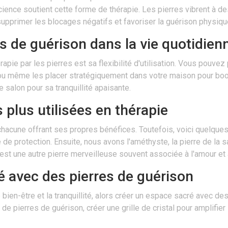
cience soutient cette forme de thérapie. Les pierres vibrent à d
pprimer les blocages négatifs et favoriser la guérison physique,
res de guérison dans la vie quotidien
apie par les pierres est sa flexibilité d'utilisation. Vous pouvez
n, ou même les placer stratégiquement dans votre maison pour boo
salon pour sa tranquillité apaisante.
 plus utilisées en thérapie
, chacune offrant ses propres bénéfices. Toutefois, voici quelq
 protection. Ensuite, nous avons l'améthyste, la pierre de la sa
e est une autre pierre merveilleuse souvent associée à l'amour et
é avec des pierres de guérison
bien-être et la tranquillité, alors créer un espace sacré avec de
 de pierres de guérison, créer une grille de cristal pour amplif