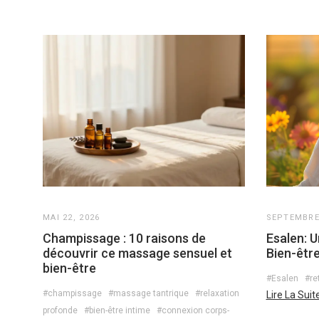
MAI 22, 2026
SEPTEMBRE 
Champissage : 10 raisons de
Esalen: U
découvrir ce massage sensuel et
Bien-être
bien-être
#Esalen
#re
#champissage
#massage tantrique
#relaxation
Lire La Suit
profonde
#bien-être intime
#connexion corps-