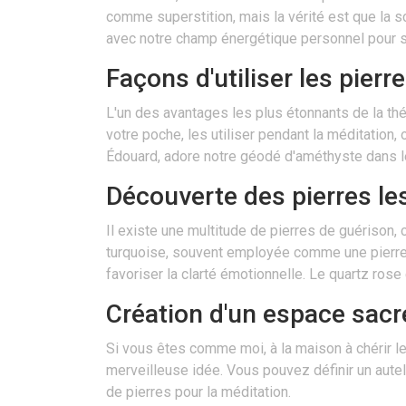
comme superstition, mais la vérité est que la s
avec notre champ énergétique personnel pour su
Façons d'utiliser les pier
L'un des avantages les plus étonnants de la thér
votre poche, les utiliser pendant la méditatio
Édouard, adore notre géodé d'améthyste dans le 
Découverte des pierres les
Il existe une multitude de pierres de guérison
turquoise, souvent employée comme une pierre de
favoriser la clarté émotionnelle. Le quartz ros
Création d'un espace sacr
Si vous êtes comme moi, à la maison à chérir le 
merveilleuse idée. Vous pouvez définir un autel
de pierres pour la méditation.