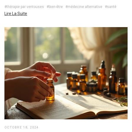
#thérapie par ventouses
#bien-être
#médecine alternative
#santé
Lire La Suite
OCTOBRE 18, 2024