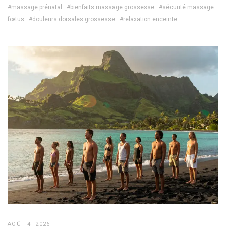
#massage prénatal
#bienfaits massage grossesse
#sécurité massage
fœtus
#douleurs dorsales grossesse
#relaxation enceinte
AOÛT 4, 2026