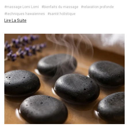
#massage Lomi Lomi
#bienfaits du massage
#relaxation profonde
#techniques hawaïennes
#santé holistique
Lire La Suite