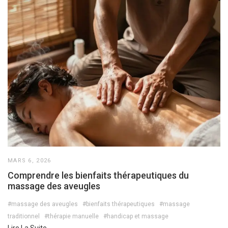
MARS 6, 2026
Comprendre les bienfaits thérapeutiques du
massage des aveugles
#massage des aveugles
#bienfaits thérapeutiques
#massage
traditionnel
#thérapie manuelle
#handicap et massage
Lire La Suite