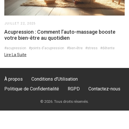
JUILLET 22, 2025
Acupression : Comment l’auto-massage booste
votre bien-être au quotidien
#acupression
#points d'acupression
#bien-être
#stress
#détente
Lire La Suite
À propos
Conditions d'Utilisation
Politique de Confidentialité
RGPD
Contactez-nous
© 2026. Tous droits réservés.