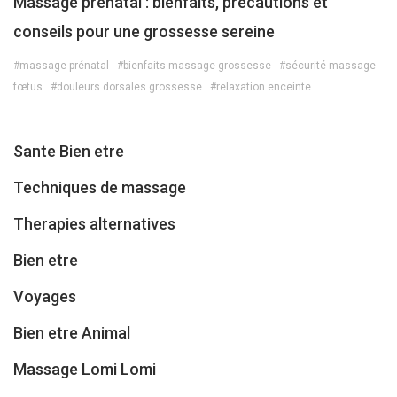
Massage prénatal : bienfaits, précautions et
conseils pour une grossesse sereine
#massage prénatal
#bienfaits massage grossesse
#sécurité massage
fœtus
#douleurs dorsales grossesse
#relaxation enceinte
Sante Bien etre
Techniques de massage
Therapies alternatives
Bien etre
Voyages
Bien etre Animal
Massage Lomi Lomi