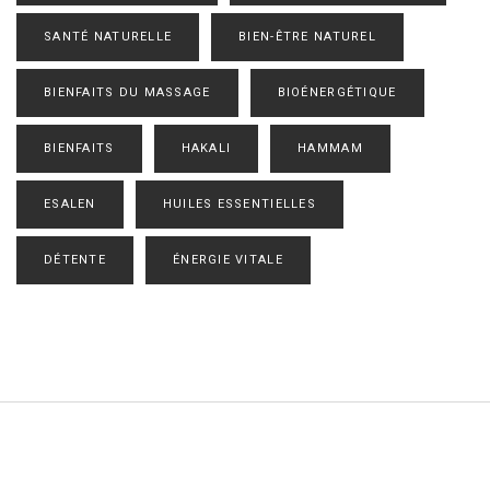
SANTÉ NATURELLE
BIEN-ÊTRE NATUREL
BIENFAITS DU MASSAGE
BIOÉNERGÉTIQUE
BIENFAITS
HAKALI
HAMMAM
ESALEN
HUILES ESSENTIELLES
DÉTENTE
ÉNERGIE VITALE