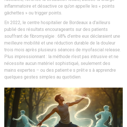
inflammatoire et désactive ce qu’on appelle les « points
gâchettes » ou trigger points.
En 2022, le centre hospitalier de Bordeaux a d’ailleurs
publié des résultats encourageants sur des patients
souffrant de fibromyalgie : 68% d’entre eux déclaraient une
meilleure mobilité et une réduction durable de la douleur
trois mois après plusieurs séances de myofascial release.
Plus impressionnant : la méthode n’est pas intrusive et ne
nécessite aucun matériel sophistiqué, seulement des
mains expertes – ou des patient·e·s prêt·e·s à apprendre
quelques gestes simples au quotidien.