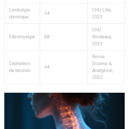
Lombalgie
CHU Lille,
34
chronique
2023
CHU
Fibromyalgie
68
Bordeaux,
2022
Revue
Céphalées
Douleur &
44
de tension
Analgésie,
2022