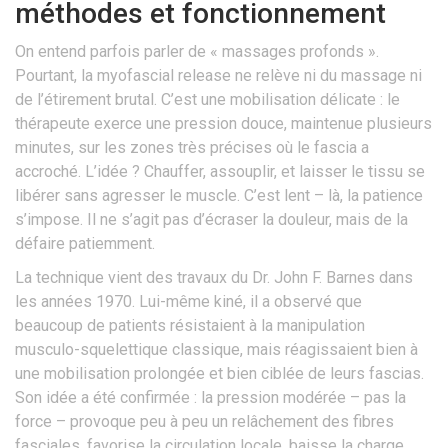
méthodes et fonctionnement
On entend parfois parler de « massages profonds ».
Pourtant, la myofascial release ne relève ni du massage ni
de l’étirement brutal. C’est une mobilisation délicate : le
thérapeute exerce une pression douce, maintenue plusieurs
minutes, sur les zones très précises où le fascia a
accroché. L’idée ? Chauffer, assouplir, et laisser le tissu se
libérer sans agresser le muscle. C’est lent – là, la patience
s’impose. Il ne s’agit pas d’écraser la douleur, mais de la
défaire patiemment.
La technique vient des travaux du Dr. John F. Barnes dans
les années 1970. Lui-même kiné, il a observé que
beaucoup de patients résistaient à la manipulation
musculo-squelettique classique, mais réagissaient bien à
une mobilisation prolongée et bien ciblée de leurs fascias.
Son idée a été confirmée : la pression modérée – pas la
force – provoque peu à peu un relâchement des fibres
fasciales, favorise la circulation locale, baisse la charge