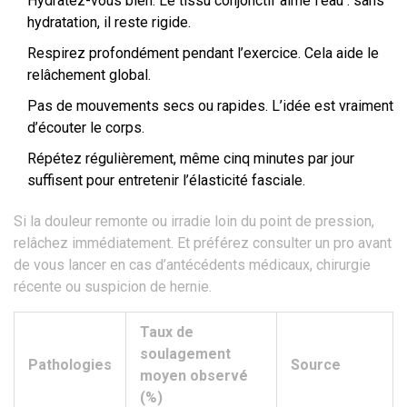
Hydratez-vous bien. Le tissu conjonctif aime l’eau : sans
hydratation, il reste rigide.
Respirez profondément pendant l’exercice. Cela aide le
relâchement global.
Pas de mouvements secs ou rapides. L’idée est vraiment
d’écouter le corps.
Répétez régulièrement, même cinq minutes par jour
suffisent pour entretenir l’élasticité fasciale.
Si la douleur remonte ou irradie loin du point de pression,
relâchez immédiatement. Et préférez consulter un pro avant
de vous lancer en cas d’antécédents médicaux, chirurgie
récente ou suspicion de hernie.
Taux de
soulagement
Pathologies
Source
moyen observé
(%)