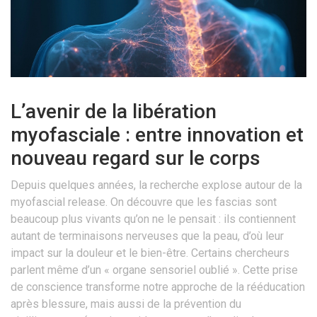
L’avenir de la libération
myofasciale : entre innovation et
nouveau regard sur le corps
Depuis quelques années, la recherche explose autour de la
myofascial release. On découvre que les fascias sont
beaucoup plus vivants qu’on ne le pensait : ils contiennent
autant de terminaisons nerveuses que la peau, d’où leur
impact sur la douleur et le bien-être. Certains chercheurs
parlent même d’un « organe sensoriel oublié ». Cette prise
de conscience transforme notre approche de la rééducation
après blessure, mais aussi de la prévention du