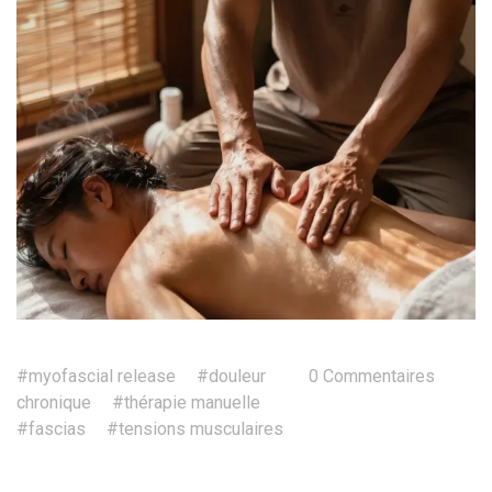
#myofascial release
#douleur
0 Commentaires
chronique
#thérapie manuelle
#fascias
#tensions musculaires