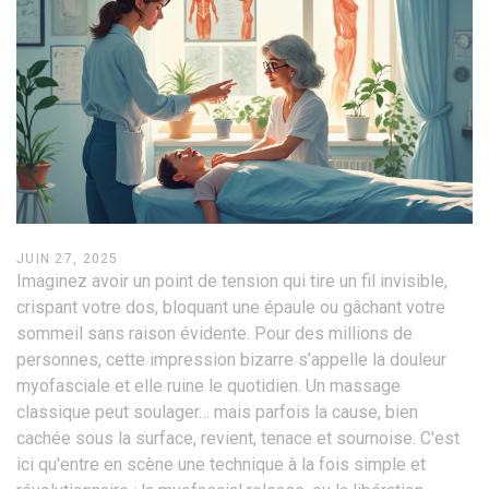
JUIN 27, 2025
Imaginez avoir un point de tension qui tire un fil invisible,
crispant votre dos, bloquant une épaule ou gâchant votre
sommeil sans raison évidente. Pour des millions de
personnes, cette impression bizarre s’appelle la douleur
myofasciale et elle ruine le quotidien. Un massage
classique peut soulager… mais parfois la cause, bien
cachée sous la surface, revient, tenace et sournoise. C'est
ici qu'entre en scène une technique à la fois simple et