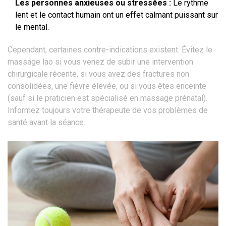
Les personnes anxieuses ou stressées :
Le rythme
lent et le contact humain ont un effet calmant puissant sur
le mental.
Cependant, certaines contre-indications existent. Évitez le
massage lao si vous venez de subir une intervention
chirurgicale récente, si vous avez des fractures non
consolidées, une fièvre élevée, ou si vous êtes enceinte
(sauf si le praticien est spécialisé en massage prénatal).
Informez toujours votre thérapeute de vos problèmes de
santé avant la séance.