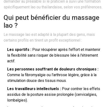
demander au préalable si le praticien a suivi une formation
spécifiquement lao ou thaïlandaise, selon vos préférences.
Qui peut bénéficier du massage
lao ?
Le massage lao est adapté à la plupart des gens, mais
certains profils en tirent un profit exceptionnel :
Les sportifs :
Pour récupérer après l'effort et maintenir
la flexibilité sans risquer de blessure liée à l'étirement
actif.
Les personnes souffrant de douleurs chroniques :
Comme la fibromyalgie ou l'arthrose légère, grâce à la
stimulation douce des tissus mous.
Les travailleurs intellectuels :
Pour contrer les effets
assidus de la posture assise prolongée (cervicalgies,
lombalgies).