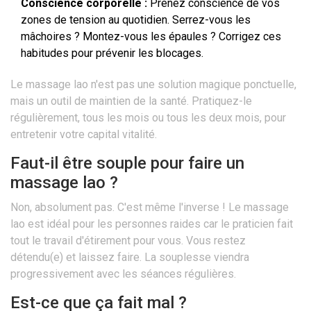
Conscience corporelle :
Prenez conscience de vos
zones de tension au quotidien. Serrez-vous les
mâchoires ? Montez-vous les épaules ? Corrigez ces
habitudes pour prévenir les blocages.
Le massage lao n'est pas une solution magique ponctuelle,
mais un outil de maintien de la santé. Pratiquez-le
régulièrement, tous les mois ou tous les deux mois, pour
entretenir votre capital vitalité.
Faut-il être souple pour faire un
massage lao ?
Non, absolument pas. C'est même l'inverse ! Le massage
lao est idéal pour les personnes raides car le praticien fait
tout le travail d'étirement pour vous. Vous restez
détendu(e) et laissez faire. La souplesse viendra
progressivement avec les séances régulières.
Est-ce que ça fait mal ?