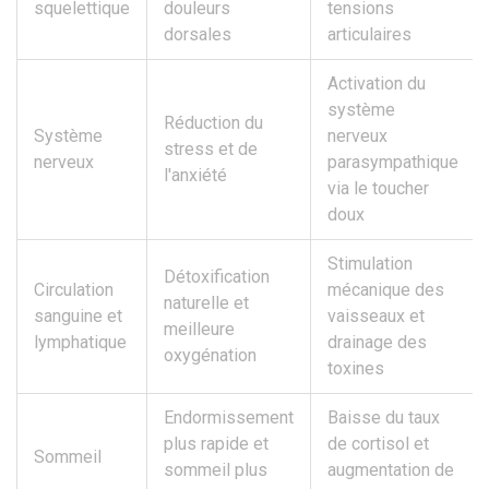
squelettique
douleurs
tensions
dorsales
articulaires
Activation du
système
Réduction du
Système
nerveux
stress et de
nerveux
parasympathique
l'anxiété
via le toucher
doux
Stimulation
Détoxification
Circulation
mécanique des
naturelle et
sanguine et
vaisseaux et
meilleure
lymphatique
drainage des
oxygénation
toxines
Endormissement
Baisse du taux
plus rapide et
de cortisol et
Sommeil
sommeil plus
augmentation de