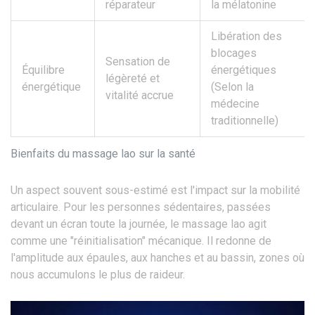
réparateur
la mélatonine
Libération des
blocages
Sensation de
Équilibre
énergétiques
légèreté et
énergétique
(Selon la
vitalité accrue
médecine
traditionnelle)
Bienfaits du massage lao sur la santé
Un aspect souvent sous-estimé est l'impact sur la mobilité
articulaire. Pour les personnes sédentaires, passées
devant un écran toute la journée, le massage lao agit
comme une "réinitialisation" mécanique. Il redonne de
l'amplitude aux épaules, aux hanches et au bassin, zones où
nous accumulons le plus de raideur.