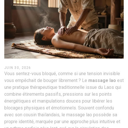
JUIN 30, 2026
Vous sentez-vous bloqué, comme si une tension invisible
vous empêchait de bouger librement ? Le
massage lao
est
une pratique thérapeutique traditionnelle issue du Laos qui
combine étirements passifs, pressions sur les points
énergétiques et manipulations douces pour libérer les
blocages physiques et émotionnels
. Souvent confondu
avec son cousin thaïlandais, le massage lao possède sa
propre identité, marquée par une approche plus intuitive et