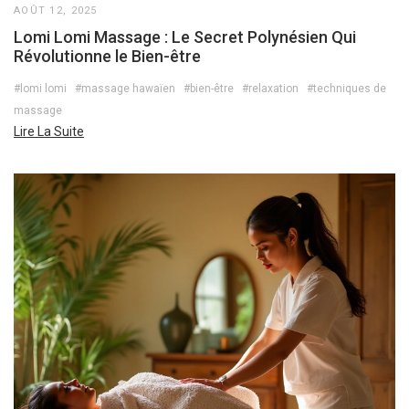
AOÛT 12, 2025
Lomi Lomi Massage : Le Secret Polynésien Qui
Révolutionne le Bien-être
#lomi lomi
#massage hawaïen
#bien-être
#relaxation
#techniques de
massage
Lire La Suite