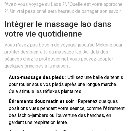
"Avez-vous voyagé au Laos ?", "Quelle est votre approche
?". Un vrai passionné sera heureux de partager son savoir.
Intégrer le massage lao dans
votre vie quotidienne
Vous n'avez pas besoin de voyager jusqu'au Mékong pour
profiter des bienfaits du massage lao. Au-delà des
séances chez le professionnel, vous pouvez adopter
quelques principes à la maison :
Auto-massage des pieds :
Utilisez une balle de tennis
pour rouler sous vos pieds après une longue marche.
Cela stimule les réflexes plantaires.
Étirements doux matin et soir :
Reprenez quelques
positions vues pendant votre séance, comme l'étirement
des ischio-jambers ou l'ouverture des hanches, en
gardant une respiration lente.