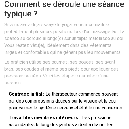
Comment se déroule une séance
typique ?
Si vous avez déjà essayé le yoga, vous reconnaîtrez
probablement plusieurs positions lors d'un massage lao. La
séance se déroule allongé(e) sur un tapis matelassé au sol.
Vous restez vêtu(e), idéalement dans des vêtements
larges et confortables qui ne gênent pas les mouvements.
Le praticien utilise ses paumes, ses pouces, ses avant-
bras, ses coudes et même ses pieds pour appliquer des
pressions variées. Voici les étapes courantes d'une
session :
Centrage initial :
Le thérapeuteur commence souvent
par des compressions douces sur le visage et le cou
pour calmer le système nerveux et établir une connexion.
Travail des membres inférieurs :
Des pressions
ascendantes le long des jambes aident à drainer les