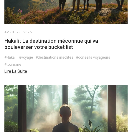
AVRIL 29, 2025
Hakali : La destination méconnue qui va
bouleverser votre bucket list
#Hakali
#voyage
#destinations insolites
#conseils voyageurs
#tourisme
Lire La Suite