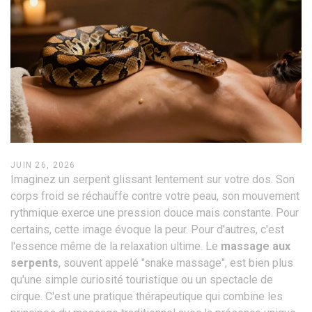
JUIN 26, 2026
Imaginez un serpent glissant lentement sur votre dos. Son
corps froid se réchauffe contre votre peau, son mouvement
rythmique exerce une pression douce mais constante. Pour
certains, cette image évoque la peur. Pour d'autres, c'est
l'essence même de la relaxation ultime. Le
massage aux
serpents
, souvent appelé "snake massage", est bien plus
qu'une simple curiosité touristique ou un spectacle de
cirque. C'est une pratique thérapeutique qui combine les