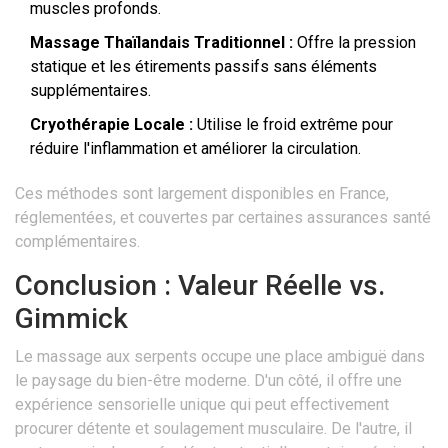
muscles profonds.
Massage Thaïlandais Traditionnel :
Offre la pression
statique et les étirements passifs sans éléments
supplémentaires.
Cryothérapie Locale :
Utilise le froid extrême pour
réduire l'inflammation et améliorer la circulation.
Ces méthodes sont largement disponibles en France,
réglementées, et couvertes par certaines assurances santé
complémentaires.
Conclusion : Valeur Réelle vs.
Gimmick
Le massage aux serpents occupe une place ambiguë dans
le paysage du bien-être moderne. D'un côté, il offre une
expérience sensorielle unique qui peut effectivement
procurer détente et soulagement musculaire. De l'autre, il