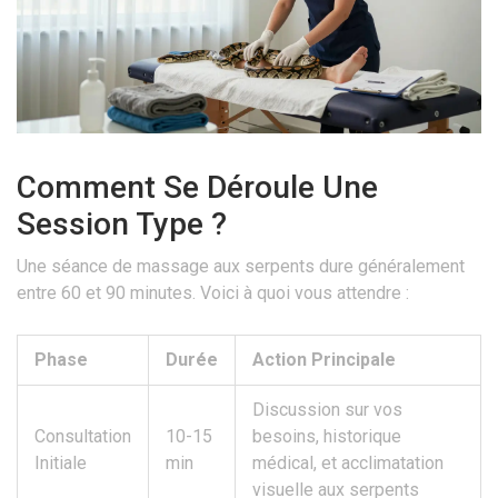
Comment Se Déroule Une
Session Type ?
Une séance de massage aux serpents dure généralement
entre 60 et 90 minutes. Voici à quoi vous attendre :
Phase
Durée
Action Principale
Discussion sur vos
Consultation
10-15
besoins, historique
Initiale
min
médical, et acclimatation
visuelle aux serpents