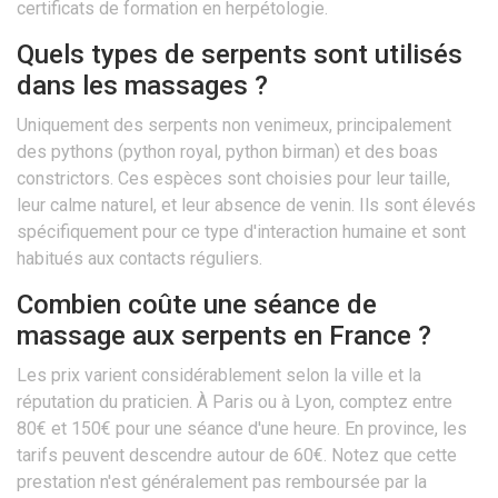
certificats de formation en herpétologie.
Quels types de serpents sont utilisés
dans les massages ?
Uniquement des serpents non venimeux, principalement
des pythons (python royal, python birman) et des boas
constrictors. Ces espèces sont choisies pour leur taille,
leur calme naturel, et leur absence de venin. Ils sont élevés
spécifiquement pour ce type d'interaction humaine et sont
habitués aux contacts réguliers.
Combien coûte une séance de
massage aux serpents en France ?
Les prix varient considérablement selon la ville et la
réputation du praticien. À Paris ou à Lyon, comptez entre
80€ et 150€ pour une séance d'une heure. En province, les
tarifs peuvent descendre autour de 60€. Notez que cette
prestation n'est généralement pas remboursée par la