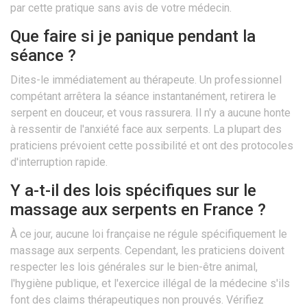
par cette pratique sans avis de votre médecin.
Que faire si je panique pendant la
séance ?
Dites-le immédiatement au thérapeute. Un professionnel
compétant arrêtera la séance instantanément, retirera le
serpent en douceur, et vous rassurera. Il n'y a aucune honte
à ressentir de l'anxiété face aux serpents. La plupart des
praticiens prévoient cette possibilité et ont des protocoles
d'interruption rapide.
Y a-t-il des lois spécifiques sur le
massage aux serpents en France ?
À ce jour, aucune loi française ne régule spécifiquement le
massage aux serpents. Cependant, les praticiens doivent
respecter les lois générales sur le bien-être animal,
l'hygiène publique, et l'exercice illégal de la médecine s'ils
font des claims thérapeutiques non prouvés. Vérifiez