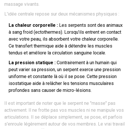
massage vivants.
L'idée centrale repose sur deux mécanismes physiques :
La chaleur corporelle :
Les serpents sont des animaux
à sang froid (ectothermes). Lorsqu'ils entrent en contact
avec votre peau, ils absorbent votre chaleur corporelle.
Ce transfert thermique aide à détendre les muscles
tendus et améliore la circulation sanguine locale.
La pression statique :
Contrairement à un humain qui
peut varier sa pression, un serpent exerce une pression
uniforme et constante là où il se pose. Cette pression
isostatique aide à relâcher les tensions musculaires
profondes sans causer de micro-lésions.
Il est important de noter que le serpent ne "masse" pas
activement. Il ne frotte pas vos muscles ni ne manipule vos
articulations. Il se déplace simplement, se pose, et parfois
s'enroule légèrement autour de vos membres. Le vrai travail