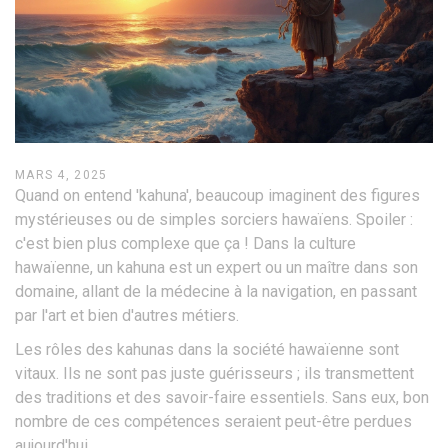
MARS 4, 2025
Quand on entend 'kahuna', beaucoup imaginent des figures
mystérieuses ou de simples sorciers hawaïens. Spoiler :
c'est bien plus complexe que ça ! Dans la culture
hawaïenne, un kahuna est un expert ou un maître dans son
domaine, allant de la médecine à la navigation, en passant
par l'art et bien d'autres métiers.
Les rôles des kahunas dans la société hawaïenne sont
vitaux. Ils ne sont pas juste guérisseurs ; ils transmettent
des traditions et des savoir-faire essentiels. Sans eux, bon
nombre de ces compétences seraient peut-être perdues
aujourd'hui.