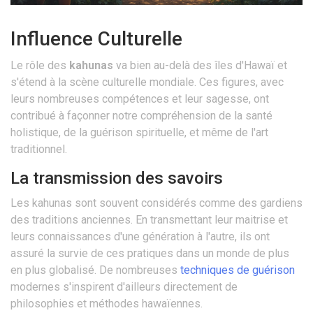
Influence Culturelle
Le rôle des
kahunas
va bien au-delà des îles d'Hawaï et
s'étend à la scène culturelle mondiale. Ces figures, avec
leurs nombreuses compétences et leur sagesse, ont
contribué à façonner notre compréhension de la santé
holistique, de la guérison spirituelle, et même de l'art
traditionnel.
La transmission des savoirs
Les kahunas sont souvent considérés comme des gardiens
des traditions anciennes. En transmettant leur maitrise et
leurs connaissances d'une génération à l'autre, ils ont
assuré la survie de ces pratiques dans un monde de plus
en plus globalisé. De nombreuses
techniques de guérison
modernes s'inspirent d'ailleurs directement de
philosophies et méthodes hawaïennes.