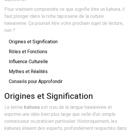
Pour vraiment comprendre ce que signifie être un kahuna, il
faut plonger dans la riche tapisserie de la culture
hawaïenne. Ça pourrait être votre prochain sujet de lecture,
non ?
Origines et Signification
Rôles et Fonctions
Influence Culturelle
Mythes et Réalités
Conseils pour Approfondir
Origines et Signification
Le terme
kahuna
est issu de la langue hawaïenne et
exprime une idée bien plus large que celle d'un simple
connaisseur ou praticien particulier. Historiquement, les
kahunas étaient des experts, profondément respectés dans