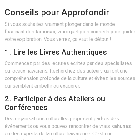
Conseils pour Approfondir
Si vous souhaitez vraiment plonger dans le monde
fascinant des
kahunas
, voici quelques conseils pour guider
votre exploration. Vous verrez, ça vaut le détour !
1. Lire les Livres Authentiques
Commencez par des lectures écrites par des spécialistes
ou locaux hawaïens. Recherchez des auteurs qui ont une
compréhension profonde de la culture et évitez les sources
qui semblent embellir ou exagérer.
2. Participer à des Ateliers ou
Conférences
Des organisations culturelles proposent parfois des
événements où vous pouvez rencontrer de vrais
kahunas
ou des experts de la culture hawaïenne. C'est une