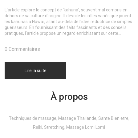
L'article explore le concept de 'kahuna', souvent mal compris en
dehors de sa culture d'origine. Il dévoile les rôles variés que jouent
les kahunas à Hawaï, allant au-delà de l'idée réductrice de simples
guérisseurs. En fournissant des faits fascinants et des conseils
pratiques, l'article propose un regard enrichissant sur cette
tradition ancestrale. La lecture promet de changer votre
perception et de renforcer votre compréhension du sujet.
0 Commentaires
Lire la suite
À propos
Techniques de massage, Massage Thailande, Sante Bien etre,
Reiki, Stretching, Massage Lomi Lomi