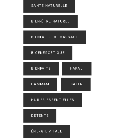
SANTÉ NATURELLE
BIEN-ÊTRE NATUREL
BIENFAITS DU MASSAGE
BIOÉNERGÉTIQUE
BIENFAITS
HAKALI
HAMMAM
ESALEN
HUILES ESSENTIELLES
DÉTENTE
ÉNERGIE VITALE