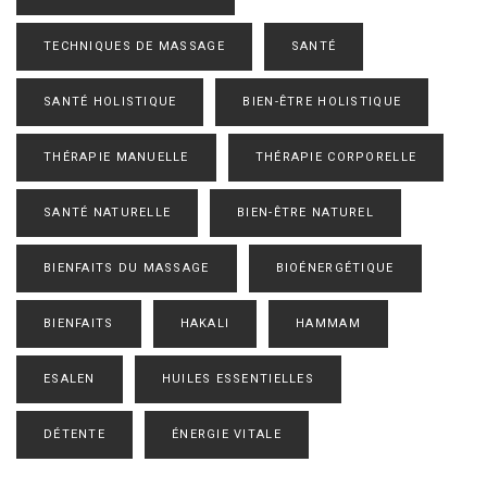
TECHNIQUES DE MASSAGE
SANTÉ
SANTÉ HOLISTIQUE
BIEN-ÊTRE HOLISTIQUE
THÉRAPIE MANUELLE
THÉRAPIE CORPORELLE
SANTÉ NATURELLE
BIEN-ÊTRE NATUREL
BIENFAITS DU MASSAGE
BIOÉNERGÉTIQUE
BIENFAITS
HAKALI
HAMMAM
ESALEN
HUILES ESSENTIELLES
DÉTENTE
ÉNERGIE VITALE