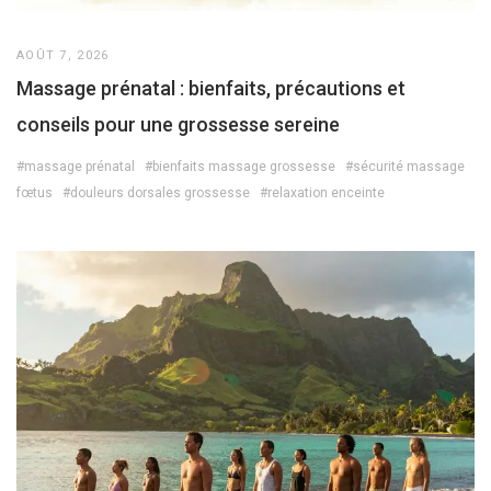
AOÛT 7, 2026
Massage prénatal : bienfaits, précautions et
conseils pour une grossesse sereine
#massage prénatal
#bienfaits massage grossesse
#sécurité massage
fœtus
#douleurs dorsales grossesse
#relaxation enceinte