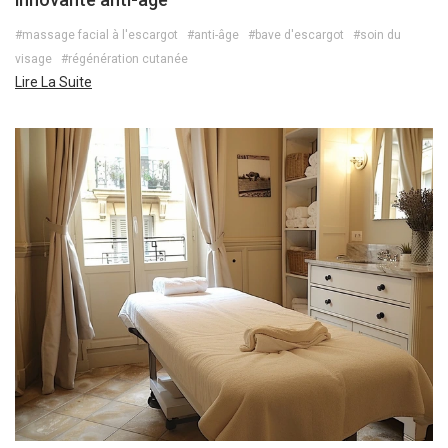
#massage facial à l'escargot
#anti-âge
#bave d'escargot
#soin du
visage
#régénération cutanée
Lire La Suite