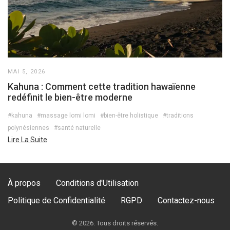
MAI 5, 2026
Kahuna : Comment cette tradition hawaïenne
redéfinit le bien-être moderne
#kahuna
#massage lomi lomi
#bien-être holistique
#traditions
polynésiennes
#santé naturelle
Lire La Suite
À propos
Conditions d'Utilisation
Politique de Confidentialité
RGPD
Contactez-nous
© 2026. Tous droits réservés.