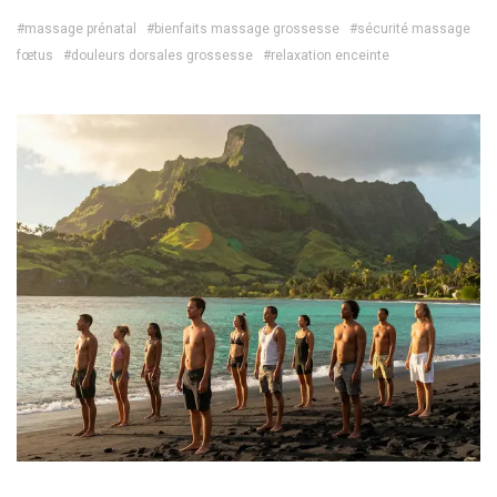
#massage prénatal
#bienfaits massage grossesse
#sécurité massage
fœtus
#douleurs dorsales grossesse
#relaxation enceinte