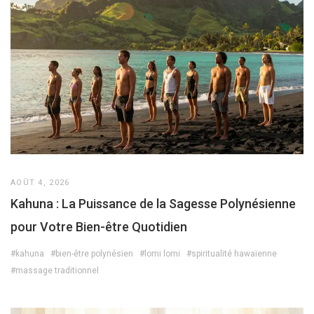
AOÛT 4, 2026
Kahuna : La Puissance de la Sagesse Polynésienne
pour Votre Bien-être Quotidien
#kahuna
#bien-être polynésien
#lomi lomi
#spiritualité hawaïenne
#massage traditionnel