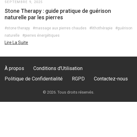
SEPTEMBRE 9, 2025
Stone Therapy : guide pratique de guérison
naturelle par les pierres
#stone therapy
#massage aux pierres chaudes
#lithothérapie
#guérison
naturelle
#pierres énergétiques
Lire La Suite
À propos
Conditions d'Utilisation
Politique de Confidentialité
RGPD
Contactez-nous
© 2026. Tous droits réservés.