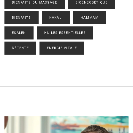
BIENFAITS DU MASSAGE
BIOÉNERGÉTIQUE
BIENFAITS
HAKALI
HAMMAM
ESALEN
HUILES ESSENTIELLES
DÉTENTE
ÉNERGIE VITALE