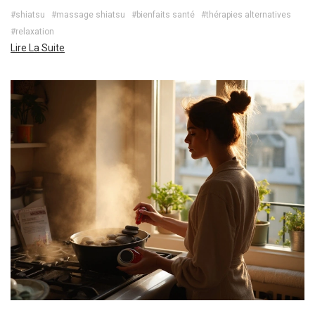
#shiatsu
#massage shiatsu
#bienfaits santé
#thérapies alternatives
#relaxation
Lire La Suite