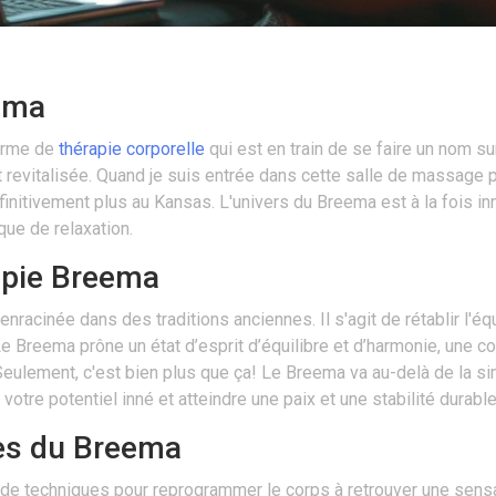
eema
forme de
thérapie corporelle
qui est en train de se faire un nom su
 revitalisée. Quand je suis entrée dans cette salle de massage p
nitivement plus au Kansas. L'univers du Breema est à la fois innov
que de relaxation.
apie Breema
racinée dans des traditions anciennes. Il s'agit de rétablir l'équ
 Breema prône un état d’esprit d’équilibre et d’harmonie, une com
ulement, c'est bien plus que ça! Le Breema va au-delà de la sim
 votre potentiel inné et atteindre une paix et une stabilité durable
es du Breema
e techniques pour reprogrammer le corps à retrouver une sensat