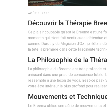
AOÛT 8, 2023
Découvrir la Thérapie Br
Ce plaisir coupable qu’est le Breema est une 
moments qui m'ont fait sentir aussi détendue et
comme Dorothy du Magicien d'Oz : je n'étais défi
la tête la première dans cette fascinante techni
La Philosophie de la Thér
La philosophie du Breema est très profonde et en
unissant dans une prise de conscience totale. Le
ressemble à une leçon de yoga, n’est-ce pas? Se
votre être intérieur le plus profond pour réaliser
Mouvements et Techniqu
Le Breema utilise une série de mouvements et d