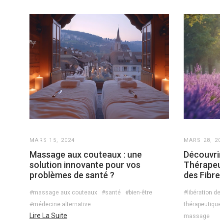
MARS 15, 2024
MARS 28, 2
Massage aux couteaux : une
Découvri
solution innovante pour vos
Thérapeu
problèmes de santé ?
des Fibr
#massage aux couteaux
#santé
#bien-être
#libération d
#médecine alternative
thérapeutiqu
Lire La Suite
massage