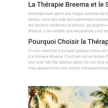
La Thérapie Breema et le 
Décompresser après une longue semaine de trav
tendus, mais cela aide incroyablement à baisse
les femmes modernes et actives, qui jonglons con
Breema, il me semble que ma patience s’est am
Pourquoi Choisir la Théra
Si vous cherchez à essayer quelque chose de no
à la thérapie Breema. C'est bien sûr un temps d
tout cela? Ma fille Adeline adore me voir fair
mais apparemment une source d’amusement pour