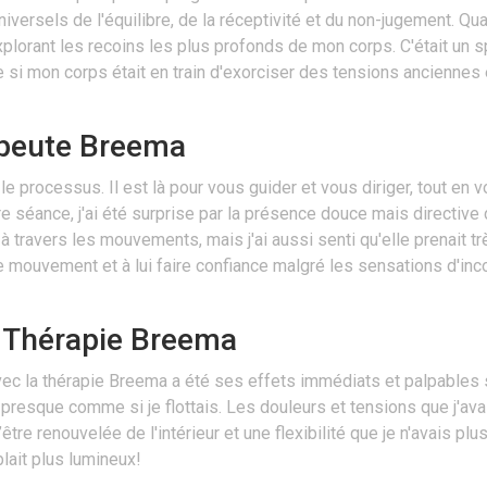
ersels de l'équilibre, de la réceptivité et du non-jugement. Quan
rant les recoins les plus profonds de mon corps. C'était un spec
 mon corps était en train d'exorciser des tensions anciennes et
apeute Breema
e processus. Il est là pour vous guider et vous diriger, tout en v
e séance, j'ai été surprise par la présence douce mais directive 
 à travers les mouvements, mais j'ai aussi senti qu'elle prenait 
ue mouvement et à lui faire confiance malgré les sensations d'inc
a Thérapie Breema
ec la thérapie Breema a été ses effets immédiats et palpables 
é, presque comme si je flottais. Les douleurs et tensions que j'
’être renouvelée de l'intérieur et une flexibilité que je n'avais
ait plus lumineux!