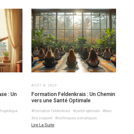
AOÛT 8, 2023
se : Un
Formation Feldenkrais : Un Chemin
vers une Santé Optimale
rthopédique
#Formation Feldenkrais
#santé optimale
#bien-
n
être corporel
#techniques somatiques
Lire La Suite