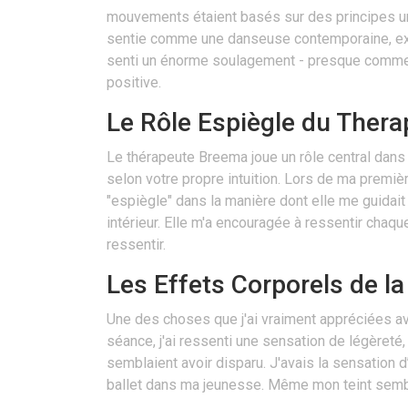
mouvements étaient basés sur des principes univ
sentie comme une danseuse contemporaine, explo
senti un énorme soulagement - presque comme si
positive.
Le Rôle Espiègle du Ther
Le thérapeute Breema joue un rôle central dans l
selon votre propre intuition. Lors de ma premièr
"espiègle" dans la manière dont elle me guidait
intérieur. Elle m'a encouragée à ressentir chaq
ressentir.
Les Effets Corporels de l
Une des choses que j'ai vraiment appréciées av
séance, j'ai ressenti une sensation de légèret
semblaient avoir disparu. J'avais la sensation d
ballet dans ma jeunesse. Même mon teint sembl