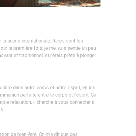
r la scène internationale. Rares sont les
our la première fois, je me suis sentie un peu
ant et traditionnel, et j'étais prête à plonger
ilibre dans notre corps et notre esprit, en les
munion parfaite entre le corps et l'esprit. Ça
ple relaxation; il cherche à vous connecter à
s.
ion de bien-être. On m'a dit que ces