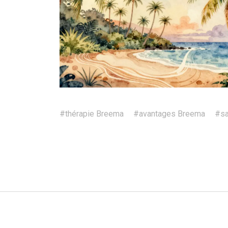
#thérapie Breema
#avantages Breema
#sa