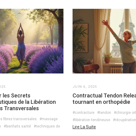
025
JUIN 6, 2025
r les Secrets
Contractual Tendon Relea
tiques de la Libération
tournant en orthopédie
es Transversales
#contracture
#tendon
#chirurgie o
es fibres transversales
#massage
#libération tendineuse
#récupératio
e
#bienfaits santé
#techniques de
Lire La Suite