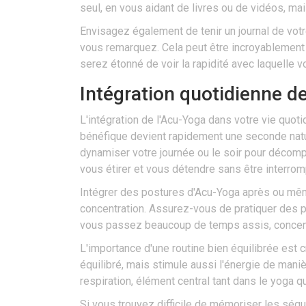
seul, en vous aidant de livres ou de vidéos, mai
Envisagez également de tenir un journal de votr
vous remarquez. Cela peut être incroyablement g
serez étonné de voir la rapidité avec laquelle 
Intégration quotidienne d
L'intégration de l'Acu-Yoga dans votre vie quot
bénéfique devient rapidement une seconde natur
dynamiser votre journée ou le soir pour décompr
vous étirer et vous détendre sans être interrom
Intégrer des postures d'Acu-Yoga après ou même
concentration. Assurez-vous de pratiquer des p
vous passez beaucoup de temps assis, concentr
L'importance d'une routine bien équilibrée est
équilibré, mais stimule aussi l'énergie de maniè
respiration, élément central tant dans le yoga q
Si vous trouvez difficile de mémoriser les séque