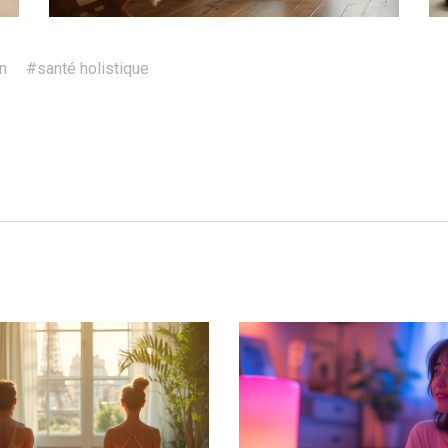
n
#santé holistique