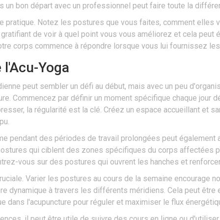
s un bon départ avec un professionnel peut faire toute la différe
e pratique. Notez les postures que vous faites, comment elles v
ratifiant de voir à quel point vous vous améliorez et cela peut
votre corps commence à répondre lorsque vous lui fournissez les
e l'Acu-Yoga
idienne peut sembler un défi au début, mais avec un peu d'organis
e. Commencez par définir un moment spécifique chaque jour dédi
esser, la régularité est la clé. Créez un espace accueillant et 
pu.
 pendant des périodes de travail prolongées peut également aid
ostures qui ciblent des zones spécifiques du corps affectées pa
ez-vous sur des postures qui ouvrent les hanches et renforcen
 cruciale. Varier les postures au cours de la semaine encourag
re dynamique à travers les différents méridiens. Cela peut être en
ue dans l'acupuncture pour réguler et maximiser le flux énergétiq
nces, il peut être utile de suivre des cours en ligne ou d'utilis