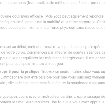
 et les poumons (tristesse), cette méthode aide à transformer et
ulaire doux mais efficace, l'Acu-Yoga peut également répondre 
ifiques, améliorant ainsi la stabilité et la force corporelle. Cet
ode douce pour maintenir leur force physique sans risque de bl
idant au début, surtout si vous n'avez pas beaucoup d'expérien
s de votre corps. Commencez par intégrer de courtes séances de
our ouvrir et équilibrer les méridiens énergétiques. Il est essen
ent pour quelques minutes chaque jour.
oprié pour la pratique
. Trouvez un endroit calme chez vous où
L'atmosphère doit être paisible pour que vous puissiez vraiment
uciale ; elle aide non seulement à améliorer la souplesse mais aus
vre quelques cours avec un instructeur certifié. L'apprentissage 
obtenir les meilleurs résultats. Une fois que vous avez appris l