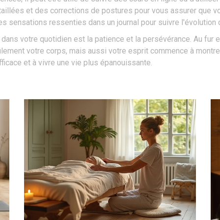
taillées et des corrections de postures pour vous assurer que vo
les sensations ressenties dans un journal pour suivre l'évolution 
a dans votre quotidien est la patience et la persévérance. Au fur e
eulement votre corps, mais aussi votre esprit commence à montrer
ficace et à vivre une vie plus épanouissante.