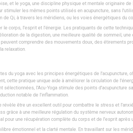
se, et le yoga, une discipline physique et mentale originaire de 
 stimuler les mêmes points utilisés en acupuncture, sans l'utilisa
om de Qi, à travers les méridiens, ou les voies énergétiques du co
le corps, l'esprit et l'énergie. Les pratiquants de cette techniq
élioration de la digestion, une meilleure qualité de sommeil, une
a peuvent comprendre des mouvements doux, des étirements pro
a relaxation.
es du yoga avec les principes énergétiques de l'acupuncture, off
 cette pratique unique aide à améliorer la circulation de l'énerg
 sélectionnées, l'Acu-Yoga stimule des points d'acupuncture san
éduction notable de l'inflammation.
évèle être un excellent outil pour combattre le stress et l'anxié
ess grâce à une meilleure régulation du système nerveux autonom
ial pour une récupération complète du corps et de l'esprit après
uilibre émotionnel et la clarté mentale. En travaillant sur les m