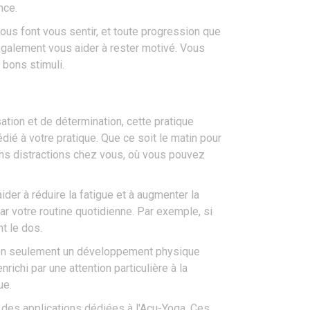
nce.
ous font vous sentir, et toute progression que
 également vous aider à rester motivé. Vous
 bons stimuli.
ation et de détermination, cette pratique
é à votre pratique. Que ce soit le matin pour
sans distractions chez vous, où vous pouvez
er à réduire la fatigue et à augmenter la
r votre routine quotidienne. Par exemple, si
t le dos.
e non seulement un développement physique
richi par une attention particulière à la
ue.
er des applications dédiées à l'Acu-Yoga. Ces