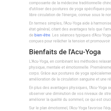
composante de la médecine traditionnelle chinoi
d'utiliser des postures de yoga spécifiques pour
libre circulation de l'énergie, connue sous le n
En termes simples, l'Acu-Yoga aide à harmoniser 
état général, citant des avantages tels que l’am
de
bien-être
. Les séances typiques d'Acu-Yog
conçues pour relâcher la tension et promouvoir l
Bienfaits de l'Acu-Yoga
L'Acu-Yoga, en combinant les méthodes relaxant
physique, mentale et émotionnelle. Premièrement,
corps. Grâce aux postures de yoga spécialement
amélioration de la circulation sanguine et une r
En plus des avantages physiques, l'Acu-Yoga se r
observer une diminution de vos niveaux de str
améliorer la qualité du sommeil, ce qui est cruc
Sur le plan émotionnel, l'Acu-Yoga favorise l'éq