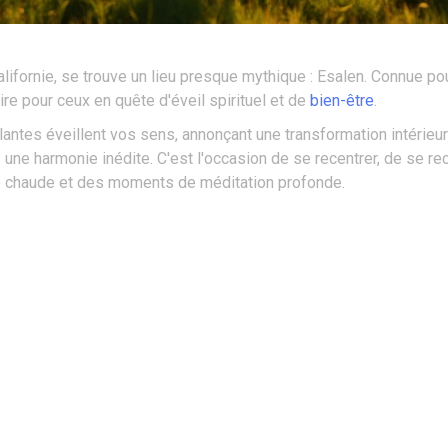
Californie, se trouve un lieu presque mythique : Esalen. Connue 
ire pour ceux en quête d'éveil spirituel et de
bien-être
.
erlantes éveillent vos sens, annonçant une transformation intérieu
ans une harmonie inédite. C'est l'occasion de se recentrer, de se r
ce chaude et des moments de méditation profonde.