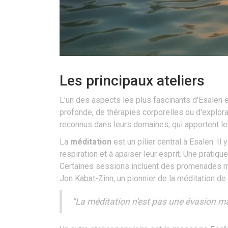
Les principaux ateliers
L'un des aspects les plus fascinants d'Esalen es
profonde, de thérapies corporelles ou d'explora
reconnus dans leurs domaines, qui apportent l
La
méditation
est un pilier central à Esalen. I
respiration et à apaiser leur esprit. Une pratiqu
Certaines sessions incluent des promenades méd
Jon Kabat-Zinn, un pionnier de la méditation de
"La méditation n'est pas une évasion mai