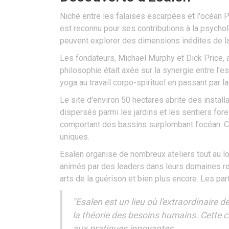
Niché entre les falaises escarpées et l'océan Pa
est reconnu pour ses contributions à la psycho
peuvent explorer des dimensions inédites de la
Les fondateurs, Michael Murphy et Dick Price, av
philosophie était axée sur la synergie entre l'e
yoga au travail corpo-spirituel en passant par 
Le site d'environ 50 hectares abrite des instal
dispersés parmi les jardins et les sentiers for
comportant des bassins surplombant l'océan. Ce
uniques.
Esalen organise de nombreux ateliers tout au lo
animés par des leaders dans leurs domaines re
arts de la guérison et bien plus encore. Les p
"Esalen est un lieu où l'extraordinaire
la théorie des besoins humains. Cette ci
aux pratiques innovantes.