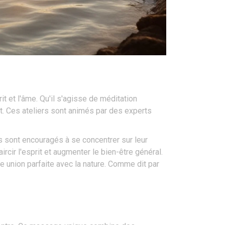
t et l'âme. Qu'il s'agisse de méditation
ût. Ces ateliers sont animés par des experts
ts sont encouragés à se concentrer sur leur
ircir l'esprit et augmenter le bien-être général.
 union parfaite avec la nature. Comme dit par