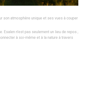
pour son atmosphère unique et ses vues à couper
re. Esalen n'est pas seulement un lieu de repos ;
econnecter à soi-même et à la nature à travers