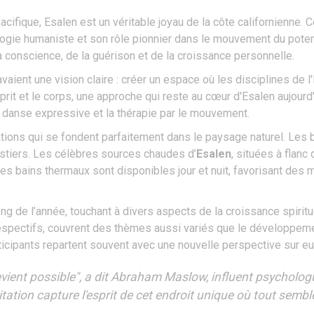
cifique, Esalen est un véritable joyau de la côte californienne. Ce
logie humaniste et son rôle pionnier dans le mouvement du poten
 conscience, de la guérison et de la croissance personnelle.
aient une vision claire : créer un espace où les disciplines de l'
sprit et le corps, une approche qui reste au cœur d'Esalen aujourd'
la danse expressive et la thérapie par le mouvement.
lations qui se fondent parfaitement dans le paysage naturel. Le
estiers. Les célèbres sources chaudes d’
Esalen
, situées à flanc
s bains thermaux sont disponibles jour et nuit, favorisant des
ng de l’année, touchant à divers aspects de la croissance spiritu
spectifs, couvrent des thèmes aussi variés que le développeme
articipants repartent souvent avec une nouvelle perspective sur 
 devient possible", a dit Abraham Maslow, influent psychol
tation capture l'esprit de cet endroit unique où tout semble