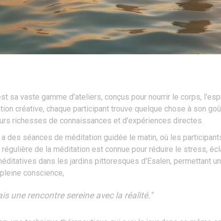
t sa vaste gamme d'ateliers, conçus pour nourrir le corps, l'espri
tion créative, chaque participant trouve quelque chose à son go
eurs richesses de connaissances et d'expériences directes.
l y a des séances de méditation guidée le matin, où les participan
e régulière de la méditation est connue pour réduire le stress, écla
itatives dans les jardins pittoresques d'Esalen, permettant une
 pleine conscience,
s une rencontre sereine avec la réalité."