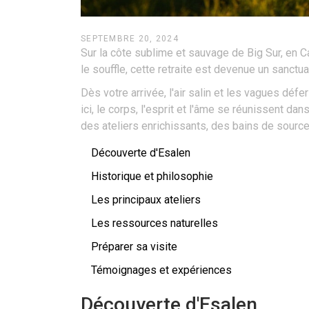
SEPTEMBRE 20, 2024
Sur la côte sublime et sauvage de Big Sur, en 
le souffle, cette retraite est devenue un sanctua
Dès votre arrivée, l'air salin et les vagues déf
ici, le corps, l'esprit et l'âme se réunissent d
des ateliers enrichissants, des bains de sour
Découverte d'Esalen
Historique et philosophie
Les principaux ateliers
Les ressources naturelles
Préparer sa visite
Témoignages et expériences
Découverte d'Esalen