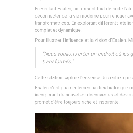
En visitant Esalen, on ressent tout de suite l'
déconnecter de la vie moderne pour renouer avec
transformatrices. En explorant différents atelie
complet et dynamique.
Pour illustrer l'influence et la vision d'Esalen, 
"Nous voulions créer un endroit où les ge
transformés."
Cette citation capture l'essence du centre, qui 
Esalen n'est pas seulement un lieu historique 
incorporant de nouvelles découvertes et des mé
promet d'être toujours riche et inspirante.