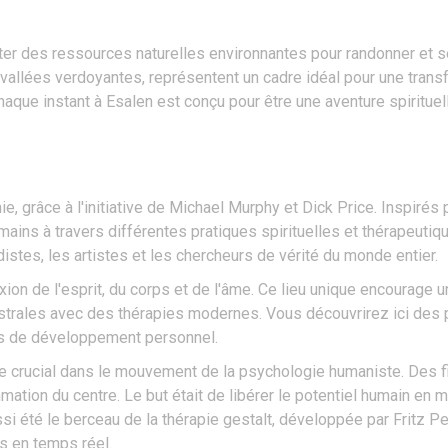
fiter des ressources naturelles environnantes pour randonner et 
allées verdoyantes, représentent un cadre idéal pour une transf
aque instant à Esalen est conçu pour être une aventure spirituel
nie, grâce à l'initiative de Michael Murphy et Dick Price. Inspirés
mains à travers différentes pratiques spirituelles et thérapeutiq
istes, les artistes et les chercheurs de vérité du monde entier.
ion de l'esprit, du corps et de l'âme. Ce lieu unique encourage u
cestrales avec des thérapies modernes. Vous découvrirez ici des 
rs de développement personnel.
rôle crucial dans le mouvement de la psychologie humaniste. D
ation du centre. Le but était de libérer le potentiel humain en m
ussi été le berceau de la thérapie gestalt, développée par Fritz Pe
s en temps réel.