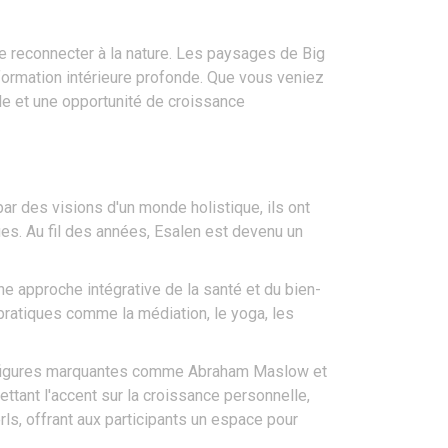
se reconnecter à la nature. Les paysages de Big
ormation intérieure profonde. Que vous veniez
le et une opportunité de croissance
 par des visions d'un monde holistique, ils ont
ues. Au fil des années, Esalen est devenu un
ne approche intégrative de la santé et du bien-
pratiques comme la médiation, le yoga, les
es figures marquantes comme Abraham Maslow et
ettant l'accent sur la croissance personnelle,
rls, offrant aux participants un espace pour