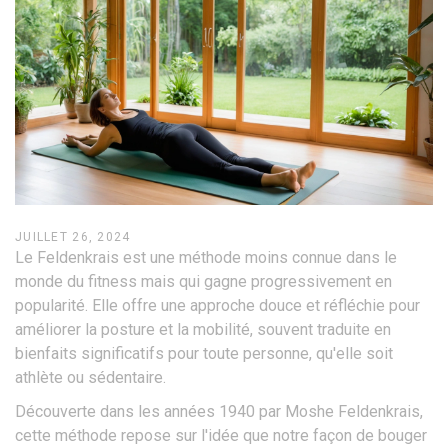
JUILLET 26, 2024
Le Feldenkrais est une méthode moins connue dans le
monde du fitness mais qui gagne progressivement en
popularité. Elle offre une approche douce et réfléchie pour
améliorer la posture et la mobilité, souvent traduite en
bienfaits significatifs pour toute personne, qu'elle soit
athlète ou sédentaire.
Découverte dans les années 1940 par Moshe Feldenkrais,
cette méthode repose sur l'idée que notre façon de bouger