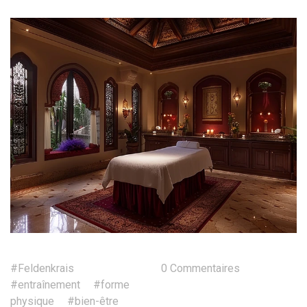
#Feldenkrais
0 Commentaires
#entraînement
#forme
physique
#bien-être