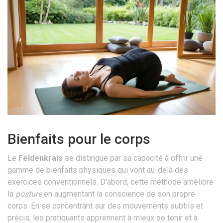
Bienfaits pour le corps
Le
Feldenkrais
se distingue par sa capacité à offrir une
gamme de bienfaits physiques qui vont au-delà des
exercices conventionnels. D'abord, cette méthode améliore
la
posture
en augmentant la conscience de son propre
corps. En se concentrant sur des mouvements subtils et
précis, les pratiquants apprennent à mieux se tenir et à